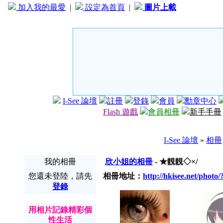
加入我的最愛
|
設定為首頁
|
圖片上載
I-See 論壇
註冊
登錄
會員
勳章中心
Flash 遊戲
會員相冊
新手手冊
I-See 論壇
»
相冊
我的相冊
欣小姐的相冊
- ★靚靚◇×/
您還未登陸，請先
相冊地址：
http://hkisee.net/photo
登錄
用相片記錄精彩個
性生活