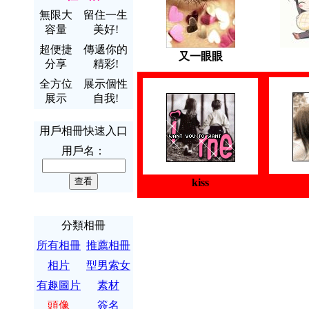
無限大
留住一生
容量
美好!
超便捷
傳遞你的
又一眼眼
分享
精彩!
全方位
展示個性
展示
自我!
用戶相冊快速入口
用戶名：
kiss
分類相冊
所有相冊
推薦相冊
相片
型男索女
有趣圖片
素材
頭像
簽名