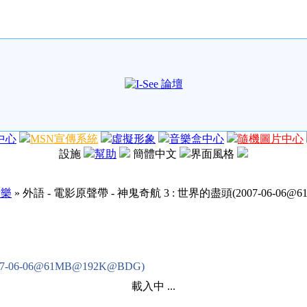
中心
MSN宣傳系統
虛擬形象
音樂盒中心
隨機圖片中心
設施
幫助
簡體中文
界面風格
音樂
» 外語 - 電影原聲帶 - 神鬼奇航 3 : 世界的盡頭(2007-06-06@6
-06-06@61MB@192K@BDG)
載入中 ...