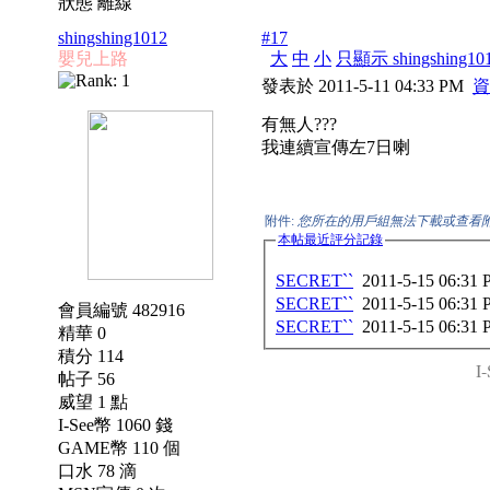
狀態 離線
shingshing1012
#17
嬰兒上路
大
中
小
只顯示 shingshing1
發表於 2011-5-11 04:33 PM
資
有無人???
我連續宣傳左7日喇
附件:
您所在的用戶組無法下載或查看
本帖最近評分記錄
SECRET``
2011-5-15 06:31
SECRET``
2011-5-15 06:31
會員編號 482916
SECRET``
2011-5-15 06:31
精華 0
積分 114
I-
帖子 56
威望 1 點
I-See幣 1060 錢
GAME幣 110 個
口水 78 滴