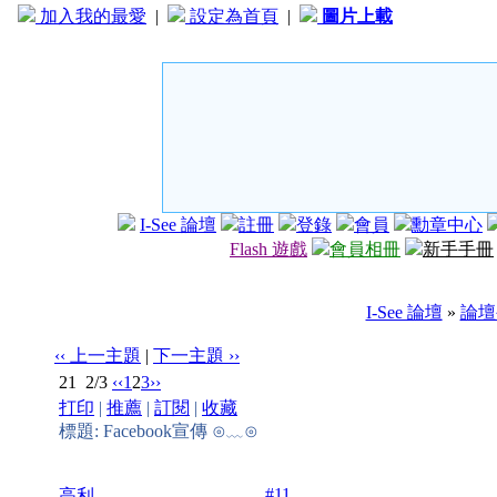
加入我的最愛
|
設定為首頁
|
圖片上載
I-See 論壇
註冊
登錄
會員
勳章中心
Flash 遊戲
會員相冊
新手手冊
I-See 論壇
»
論壇
‹‹ 上一主題
|
下一主題 ››
21
2/3
‹‹
1
2
3
››
打印
|
推薦
|
訂閱
|
收藏
標題: Facebook宣傳 ⊙﹏⊙
#11
高利