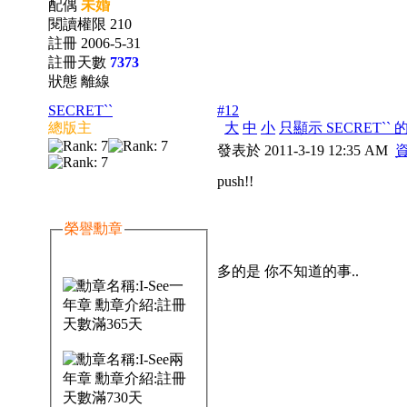
配偶
未婚
閱讀權限 210
註冊 2006-5-31
註冊天數
7373
狀態 離線
SECRET``
#12
總版主
大
中
小
只顯示 SECRET``
發表於 2011-3-19 12:35 AM
push!!
榮譽勳章
多的是 你不知道的事..