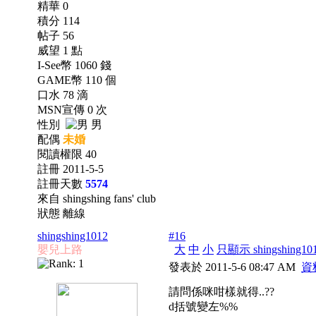
精華 0
積分 114
帖子 56
威望 1 點
I-See幣 1060 錢
GAME幣 110 個
口水 78 滴
MSN宣傳 0 次
性別
男
配偶
未婚
閱讀權限 40
註冊 2011-5-5
註冊天數
5574
來自 shingshing fans' club
狀態 離線
shingshing1012
#16
嬰兒上路
大
中
小
只顯示 shingshing1
發表於 2011-5-6 08:47 AM
資
請問係咪咁樣就得..??
d括號變左%%