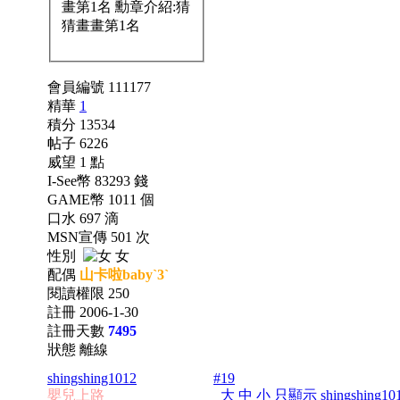
會員編號 111177
精華
1
積分 13534
帖子 6226
威望 1 點
I-See幣 83293 錢
GAME幣 1011 個
口水 697 滴
MSN宣傳 501 次
性別
女
配偶
山卡啦baby`3`
閱讀權限 250
註冊 2006-1-30
註冊天數
7495
狀態 離線
shingshing1012
#19
嬰兒上路
大
中
小
只顯示 shingshing1