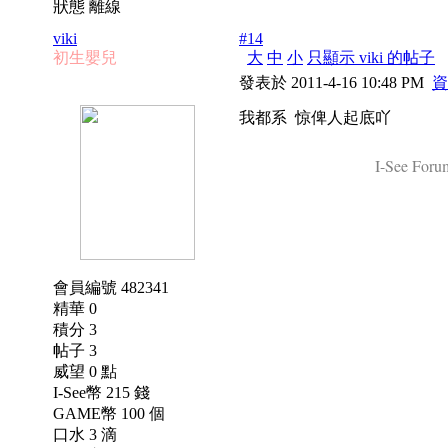
狀態 離線
viki
#14
初生嬰兒
大
中
小
只顯示 viki 的帖子
發表於 2011-4-16 10:48 PM
資
我都系 惊俾人起底吖
I-See Forum
會員編號 482341
精華 0
積分 3
帖子 3
威望 0 點
I-See幣 215 錢
GAME幣 100 個
口水 3 滴