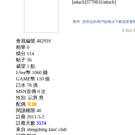
[attach]377061[/attach]
附件:
您所在的用戶組無法下載或查看
I-See 
會員編號 482916
精華 0
積分 114
帖子 56
威望 1 點
I-See幣 1060 錢
GAME幣 110 個
口水 78 滴
MSN宣傳 0 次
性別
男
配偶
未婚
閱讀權限 40
註冊 2011-5-5
註冊天數
5574
來自 shingshing fans' club