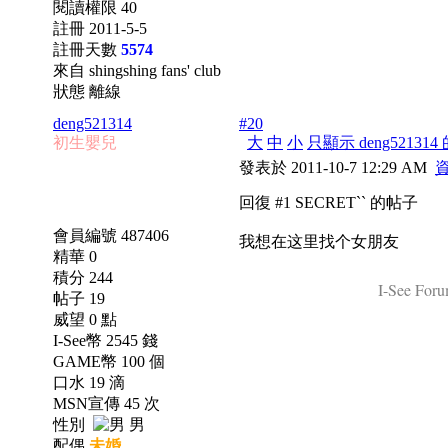
閱讀權限 40
註冊 2011-5-5
註冊天數
5574
來自 shingshing fans' club
狀態 離線
deng521314
#20
初生嬰兒
大
中
小
只顯示 deng52131
發表於 2011-10-7 12:29 AM
回復 #1 SECRET`` 的帖子
會員編號 487406
我想在这里找个女朋友
精華 0
積分 244
I-See Foru
帖子 19
威望 0 點
I-See幣 2545 錢
GAME幣 100 個
口水 19 滴
MSN宣傳 45 次
性別
男
配偶
未婚