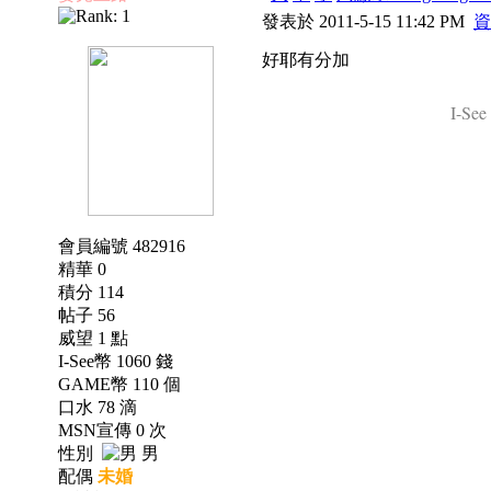
發表於 2011-5-15 11:42 PM
資
好耶有分加
I-See
會員編號 482916
精華 0
積分 114
帖子 56
威望 1 點
I-See幣 1060 錢
GAME幣 110 個
口水 78 滴
MSN宣傳 0 次
性別
男
配偶
未婚