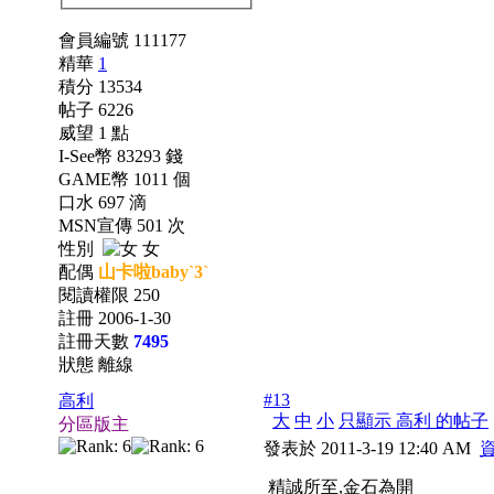
會員編號 111177
精華
1
積分 13534
帖子 6226
威望 1 點
I-See幣 83293 錢
GAME幣 1011 個
口水 697 滴
MSN宣傳 501 次
性別
女
配偶
山卡啦baby`3`
閱讀權限 250
註冊 2006-1-30
註冊天數
7495
狀態 離線
#13
高利
大
中
小
只顯示 高利 的帖子
分區版主
發表於 2011-3-19 12:40 AM
精誠所至,金石為開