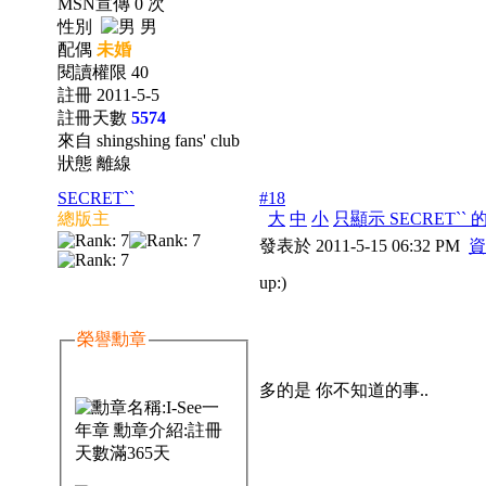
MSN宣傳 0 次
性別
男
配偶
未婚
閱讀權限 40
註冊 2011-5-5
註冊天數
5574
來自 shingshing fans' club
狀態 離線
SECRET``
#18
總版主
大
中
小
只顯示 SECRET``
發表於 2011-5-15 06:32 PM
資
up:)
榮譽勳章
多的是 你不知道的事..