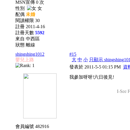
MSN宣傳 0 次
性別
女
配偶
未婚
閱讀權限 30
註冊 2011-4-16
註冊天數
5592
來自 中西區
狀態 離線
shingshing1012
#15
嬰兒上路
大
中
小
只顯示 shingshing1
發表於 2011-5-5 01:15 PM
資
我參加呀呀!六日後見!
I-See 
會員編號 482916