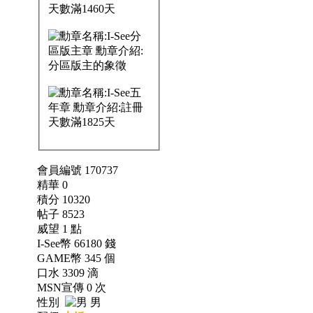
會員編號 170737
精華 0
積分 10320
帖子 8523
威望 1 點
I-See幣 66180 錢
GAME幣 345 個
口水 3309 滴
MSN宣傳 0 次
性別
男