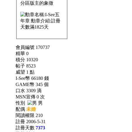
會員編號 170737
精華 0
積分 10320
帖子 8523
威望 1 點
I-See幣 66180 錢
GAME幣 345 個
口水 3309 滴
MSN宣傳 0 次
性別
男
配偶
未婚
閱讀權限 210
註冊 2006-5-31
註冊天數
7373