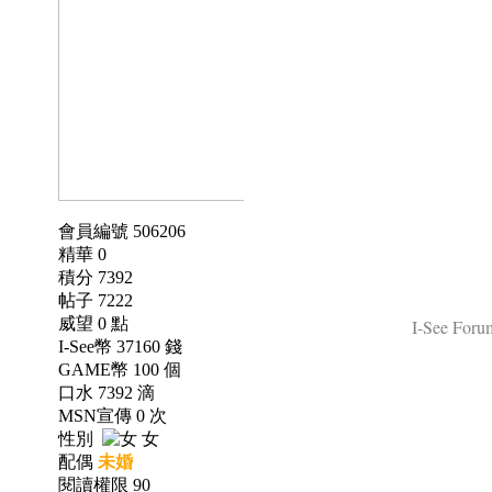
會員編號 506206
精華 0
積分 7392
帖子 7222
威望 0 點
I-See Forum
I-See幣 37160 錢
GAME幣 100 個
口水 7392 滴
MSN宣傳 0 次
性別
女
配偶
未婚
閱讀權限 90