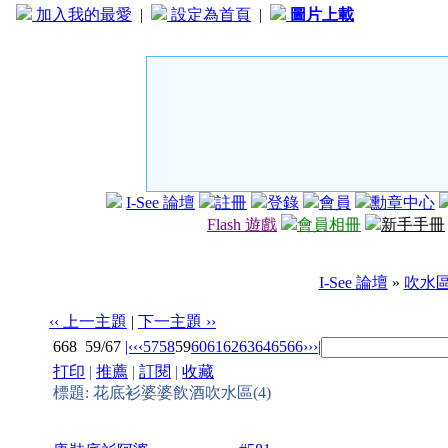
加入我的最愛
|
設定為首頁
|
圖片上載
I-See 論壇
註冊
登錄
會員
勳章中心
Flash 遊戲
會員相冊
新手手冊
I-See 論壇
»
吹水
‹‹ 上一主題
|
下一主題 ››
668
59/67
|‹
‹‹
57
58
59
60
61
62
63
64
65
66
››
›|
打印
|
推薦
|
訂閱
|
收藏
標題: 花底衫婆婆飲酒吹水區(4)