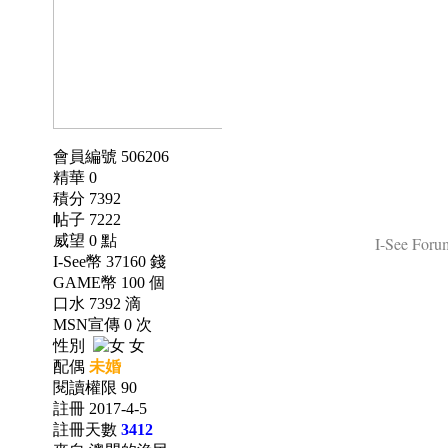
會員編號 506206
精華 0
積分 7392
帖子 7222
威望 0 點
I-See Forum
I-See幣 37160 錢
GAME幣 100 個
口水 7392 滴
MSN宣傳 0 次
性別
女
配偶
未婚
閱讀權限 90
註冊 2017-4-5
註冊天數
3412