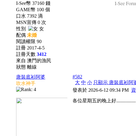
I-See Foru
I-See幣 37160 錢
GAME幣 100 個
口水 7392 滴
MSN宣傳 0 次
性別
女
配偶
未婚
閱讀權限 90
註冊 2017-4-5
註冊天數
3412
來自 澳門的漁民
狀態 離線
#582
唐裝底衫阿婆
大
中
小
只顯示 唐裝底衫阿
吹水神手
發表於 2026-6-12 09:34 PM
資
各位星期五的晚上好................