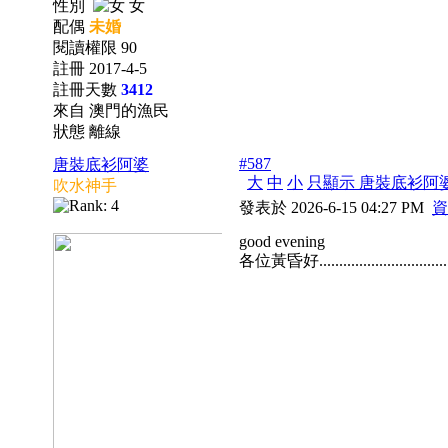
性別
女
配偶
未婚
閱讀權限 90
註冊 2017-4-5
註冊天數
3412
來自 澳門的漁民
狀態 離線
#587
唐裝底衫阿婆
大
中
小
只顯示 唐裝底衫阿
吹水神手
發表於 2026-6-15 04:27 PM
資
good evening
各位黃昏好................................