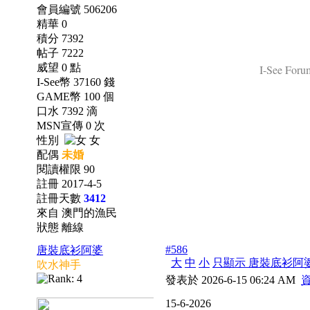
會員編號 506206
精華 0
積分 7392
帖子 7222
威望 0 點
I-See Forum
I-See幣 37160 錢
GAME幣 100 個
口水 7392 滴
MSN宣傳 0 次
性別
女
配偶
未婚
閱讀權限 90
註冊 2017-4-5
註冊天數
3412
來自 澳門的漁民
狀態 離線
#586
唐裝底衫阿婆
大
中
小
只顯示 唐裝底衫阿
吹水神手
發表於 2026-6-15 06:24 AM
15-6-2026