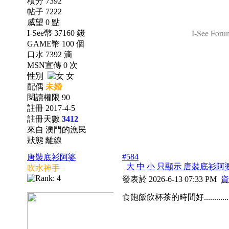
積分 7392
帖子 7222
威望 0 點
I-See Forum
I-See幣 37160 錢
GAME幣 100 個
口水 7392 滴
MSN宣傳 0 次
性別
女
配偶
未婚
閱讀權限 90
註冊 2017-4-5
註冊天數
3412
來自 澳門的漁民
狀態 離線
#584
唐裝底衫阿婆
大
中
小
只顯示 唐裝底衫阿
吹水神手
發表於 2026-6-13 07:33 PM
資
食飽飯飲杯茶的時間好..............