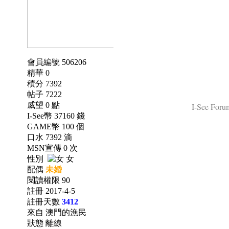
會員編號 506206
精華 0
積分 7392
帖子 7222
威望 0 點
I-See Forum
I-See幣 37160 錢
GAME幣 100 個
口水 7392 滴
MSN宣傳 0 次
性別
女
配偶
未婚
閱讀權限 90
註冊 2017-4-5
註冊天數
3412
來自 澳門的漁民
狀態 離線