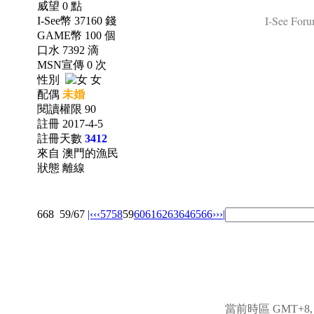
威望 0 點
I-See Foru
I-See幣 37160 錢
GAME幣 100 個
口水 7392 滴
MSN宣傳 0 次
性別
女
配偶
未婚
閱讀權限 90
註冊 2017-4-5
註冊天數
3412
來自 澳門的漁民
狀態 離線
668
59/67
|‹
‹‹
57
58
59
60
61
62
63
64
65
66
››
›|
當前時區 GMT+8, 現