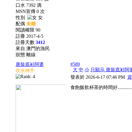
口水 7392 滴
MSN宣傳 0 次
性別
女
配偶
未婚
閱讀權限 90
註冊 2017-4-5
註冊天數
3412
來自 澳門的漁民
狀態 離線
#589
唐裝底衫阿婆
大
中
小
只顯示 唐裝底衫阿
吹水神手
發表於 2026-6-17 07:46 PM
資
食飽飯飲杯茶的時間好..............