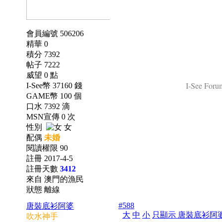
會員編號 506206
精華 0
積分 7392
帖子 7222
威望 0 點
I-See Forum
I-See幣 37160 錢
GAME幣 100 個
口水 7392 滴
MSN宣傳 0 次
性別
女
配偶
未婚
閱讀權限 90
註冊 2017-4-5
註冊天數
3412
來自 澳門的漁民
狀態 離線
#588
唐裝底衫阿婆
大
中
小
只顯示 唐裝底衫阿
吹水神手