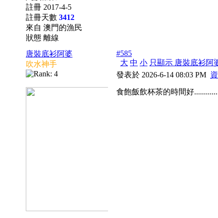
註冊 2017-4-5
註冊天數
3412
來自 澳門的漁民
狀態 離線
#585
唐裝底衫阿婆
大
中
小
只顯示 唐裝底衫阿
吹水神手
發表於 2026-6-14 08:03 PM
資
食飽飯飲杯茶的時間好..............