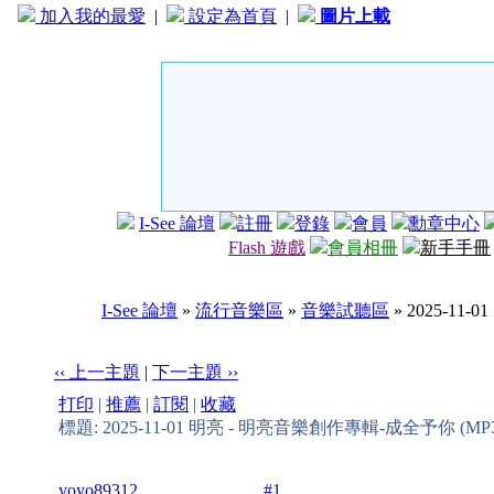
加入我的最愛
|
設定為首頁
|
圖片上載
I-See 論壇
註冊
登錄
會員
勳章中心
Flash 遊戲
會員相冊
新手手冊
I-See 論壇
»
流行音樂區
»
音樂試聽區
» 2025-1
‹‹ 上一主題
|
下一主題 ››
打印
|
推薦
|
訂閱
|
收藏
標題: 2025-11-01 明亮 - 明亮音樂創作專輯-成全予你 (M
yoyo89312
#1