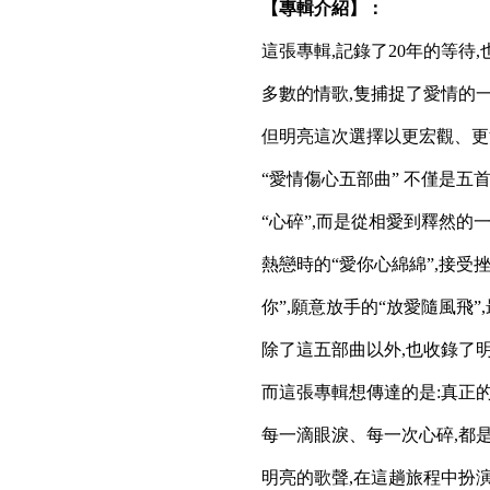
【專輯介紹】：
這張專輯,記錄了20年的等待
多數的情歌,隻捕捉了愛情的
但明亮這次選擇以更宏觀、更溫
“愛情傷心五部曲” 不僅是五
“心碎”,而是從相愛到釋然的
熱戀時的“愛你心綿綿”,接受挫
你”,願意放手的“放愛隨風飛
除了這五部曲以外,也收錄了
而這張專輯想傳達的是:真正的
每一滴眼淚、每一次心碎,都
明亮的歌聲,在這趟旅程中扮