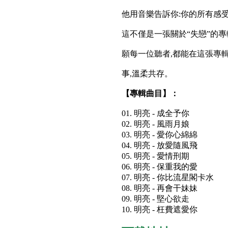
他用音樂告訴你:你的所有感
這不僅是一張關於“失戀”的專
願每一位聽者,都能在這張專
事,溫柔共存。
【專輯曲目】：
01. 明亮 - 成全予你
02. 明亮 - 風雨月娘
03. 明亮 - 愛你心綿綿
04. 明亮 - 放愛隨風飛
05. 明亮 - 愛情刑期
06. 明亮 - 保重我的愛
07. 明亮 - 你比流星閣卡水
08. 明亮 - 再會干妹妹
09. 明亮 - 堅心欲走
10. 明亮 - 枉費遮愛你