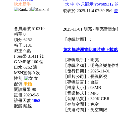
吹水新手
大
中
小
只顯示 yoyo89312
發表於 2025-11-4 07:39 PM
資
會員編號 510319
2025-11-01 明亮 - 明亮音
精華 0
【專輯封面】：
積分 6252
帖子 3131
遊客無法瀏覽此圖片或下載點
威望 0 點
I-See幣 31411 錢
【專輯歌手】: 明亮
GAME幣 100 個
【專輯名稱】: 明亮音樂創作
口水 6262 滴
【發行日期】: 2025-11-01
MSN宣傳 0 次
【唱片公司】: 長興影視
性別
女
【專輯語言】: 台語
配偶
未婚
【檔案大小】: 98MB
閱讀權限 90
【音樂格式】: MP3
註冊 2023-9-5
【音樂品質】: 320K CBR
註冊天數
1068
【存放空間】: 免空
狀態 離線
【失連時間】: 免空期限