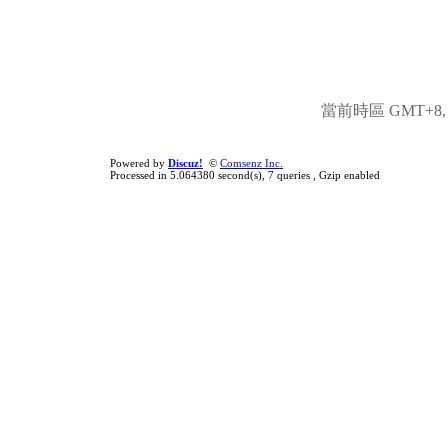
當前時區 GMT+8, 現
Powered by
Discuz!
©
Comsenz Inc.
Processed in 5.064380 second(s), 7 queries , Gzip enabled