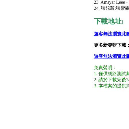
23. Amsyar Leee 
24. 張靚穎;張智霖 
下載地址:
遊客無法瀏覽此
更多新專輯下載
遊客無法瀏覽此
免責聲明：
1. 僅供網路測
2. 請於下載完
3. 本檔案的提