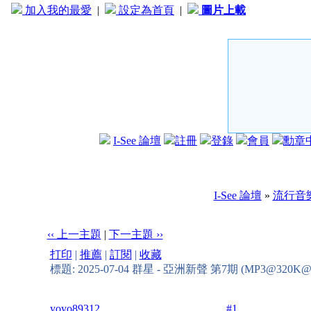
加入我的最愛
|
設定為首頁
|
圖片上載
I-See 論壇
註冊
登錄
會員
勳章
I-See 論壇
»
流行音
‹‹ 上一主題
|
下一主題 ››
打印
|
推薦
|
訂閱
|
收藏
標題: 2025-07-04 群星 - 亞洲新聲 第7期 (MP3@320K@
yoyo89312
#1