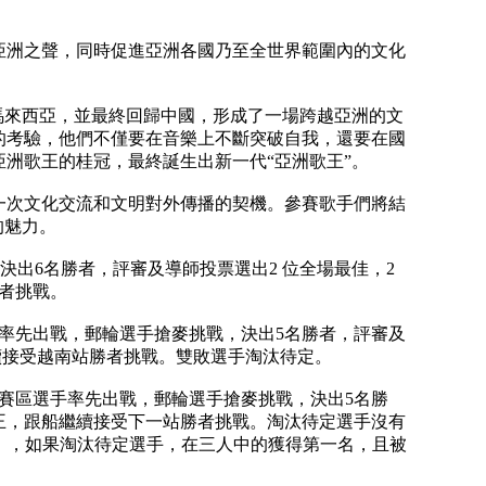
亞洲之聲，同時促進亞洲各國乃至全世界範圍內的文化
馬來西亞，並最終回歸中國，形成了一場跨越亞洲的文
的考驗，他們不僅要在音樂上不斷突破自我，還要在國
洲歌王的桂冠，最終誕生出新一代“亞洲歌王”。
一次文化交流和文明對外傳播的契機。參賽歌手們將結
的魅力。
決出6名勝者，評審及導師投票選出2 位全場最佳，2
勝者挑戰。
率先出戰，郵輪選手搶麥挑戰，決出5名勝者，評審及
船繼續接受越南站勝者挑戰。雙敗選手淘汰待定。
賽區選手率先出戰，郵輪選手搶麥挑戰，決出5名勝
南站歌王，跟船繼續接受下一站勝者挑戰。淘汰待定選手沒有
】，如果淘汰待定選手，在三人中的獲得第一名，且被