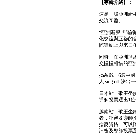
【專輯介紹】：
這是一場亞洲新
交流互鑒。
“亞洲新聲”郵
化交流與互鑒的
際舞颱上與來自
同時，在亞洲頂
交惺惺相惜的亞
揭幕戰：6名中國
人 sing o
日本站：歌王坐
導師投票選出1位
越南站：歌王坐
者，評審及導師投
搶麥資格，可以
評審及導師投票