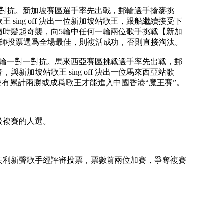
一對抗。新加坡賽區選手率先出戰，郵輪選手搶麥挑
ing off 決出一位新加坡站歌王，跟船繼續接受下
隨時髮起奇襲，向5輪中任何一輪兩位歌手挑戰【新加
導師投票選爲全場最佳，則複活成功，否則直接淘汰。
5輪一對一對抗。馬來西亞賽區挑戰選手率先出戰，郵
加坡站歌王 sing off 決出一位馬來西亞站歌
有累計兩勝或成爲歌王才能進入中國香港“魔王賽”。
級複賽的人選。
失利新聲歌手經評審投票，票數前兩位加賽，爭奪複賽