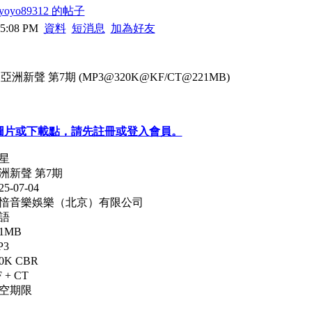
oyo89312 的帖子
05:08 PM
資料
短消息
加為好友
星 - 亞洲新聲 第7期 (MP3@320K@KF/CT@221MB)
圖片或下載點，請先註冊或登入會員。
星
洲新聲 第7期
-07-04
韶愔音樂娛樂（北京）有限公司
語
1MB
P3
K CBR
+ CT
免空期限