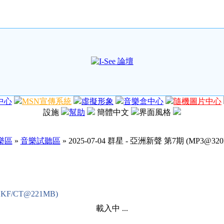
中心
MSN宣傳系統
虛擬形象
音樂盒中心
隨機圖片中心
設施
幫助
簡體中文
界面風格
樂區
»
音樂試聽區
» 2025-07-04 群星 - 亞洲新聲 第7期 (MP3@32
KF/CT@221MB)
載入中 ...