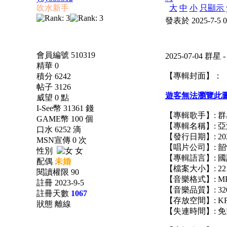
吹水新手
大
中
小
只顯示 y
發表於 2025-7-5 
會員編號 510319
2025-07-04 群
精華 0
【專輯封面】：
積分 6242
帖子 3126
遊客無法瀏覽此
威望 0 點
I-See幣 31361 錢
【專輯歌手】: 群
GAME幣 100 個
【專輯名稱】: 亞
口水 6252 滴
【發行日期】: 2025
MSN宣傳 0 次
【唱片公司】: 
性別
女
【專輯語言】: 國
配偶
未婚
【檔案大小】: 22
閱讀權限 90
【音樂格式】: M
註冊 2023-9-5
【音樂品質】: 320
註冊天數
1067
【存放空間】: KF 
狀態 離線
【失連時間】: 