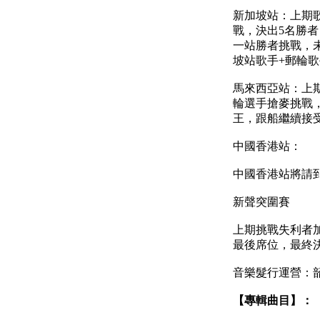
新加坡站：上期
戰，決出5名勝者
一站勝者挑戰，
坡站歌手+郵輪
馬來西亞站：上
輪選手搶麥挑戰，
王，跟船繼續接
中國香港站：
中國香港站將請
新聲突圍賽
上期挑戰失利者
最後席位，最終
音樂髮行運營：
【專輯曲目】：