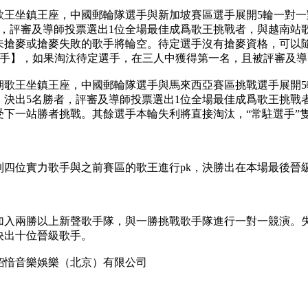
歌王坐鎮王座，中國郵輪隊選手與新加坡賽區選手展開5輪一對
，評審及導師投票選出1位全場最佳成爲歌王挑戰者，與越南站歌王 s
未搶麥或搶麥失敗的歌手將輪空。待定選手沒有搶麥資格，可以
歌手】，如果淘汰待定選手，在三人中獲得第一名，且被評審及
期歌王坐鎮王座，中國郵輪隊選手與馬來西亞賽區挑戰選手展開
決出5名勝者，評審及導師投票選出1位全場最佳成爲歌王挑戰者，與新
受下一站勝者挑戰。其餘選手本輪失利將直接淘汰，“常駐選手”隻
到四位實力歌手與之前賽區的歌王進行pk，決勝出在本場最後晉
加入兩勝以上新聲歌手隊，與一勝挑戰歌手隊進行一對一競演。
決出十位晉級歌手。
韶愔音樂娛樂（北京）有限公司