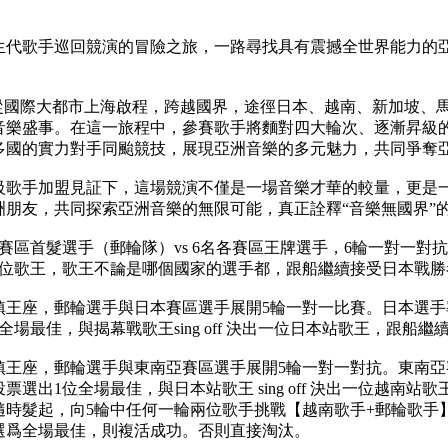
生代歌手巡回競演的冒險之旅，一路尋找具有震撼全世界能力的
輪從國際大都市上海啟程，跨越國界，途徑日本、越南、新加坡、
音樂盛事。在這一旅程中，參賽歌手將麵對四大輪次、逐漸昇級
多國的實力對手同颱競技，展現亞洲音樂的多元魅力，共同爭奪亞
級歌手加盟見証下，這場競演不僅是一場音樂才華的較量，更是
洲朋友，共同探索亞洲音樂的無限可能，真正詮釋“音樂無國界”
賽區首髮選手（郵輪隊）vs 6名各賽區王牌選手，6輪一對一對抗
ff 決出一位歌王，歌王不論是哪個國家的選手都，跟船繼續接受日本戰
鎮王座，郵輪選手與日本賽區選手展開5輪一對一比賽。日本選手
全場最佳，與揭幕戰歌王sing off 決出一位日本站歌王，跟
鎮王座，郵輪選手與東南亞賽區選手展開5輪一對一對抗。東南亞
票選出1位全場最佳，與日本站歌王 sing off 決出一位越
隨時髮起，向5輪中任何一輪兩位歌手挑戰【越南歌手+郵輪歌手
選爲全場最佳，則複活成功。否則直接淘汰。