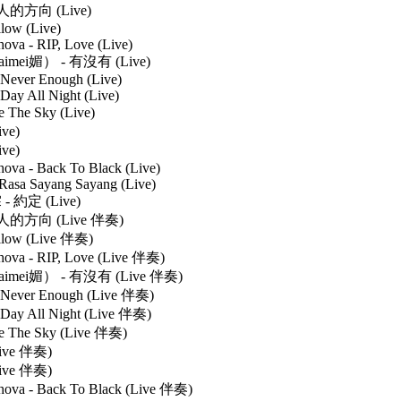
人的方向 (Live)
llow (Live)
hova - RIP, Love (Live)
mei媚） - 有沒有 (Live)
 Never Enough (Live)
 Day All Night (Live)
 The Sky (Live)
ve)
ve)
hova - Back To Black (Live)
 Rasa Sayang Sayang (Live)
 約定 (Live)
人的方向 (Live 伴奏)
Follow (Live 伴奏)
shova - RIP, Love (Live 伴奏)
mei媚） - 有沒有 (Live 伴奏)
- Never Enough (Live 伴奏)
l Day All Night (Live 伴奏)
e The Sky (Live 伴奏)
ive 伴奏)
ive 伴奏)
shova - Back To Black (Live 伴奏)