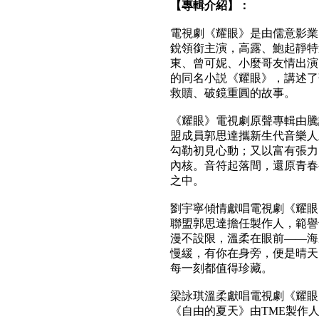
【專輯介紹】：
電視劇《耀眼》是由儒意影業
銳領銜主演，高露、鮑起靜特
東、曾可妮、小麼哥友情出演
的同名小説《耀眼》，講述了
救贖、破鏡重圓的故事。
《耀眼》電視劇原聲專輯由騰
盟成員郭思達攜新生代音樂人
勾勒初見心動；又以富有張力
內核。音符起落間，還原青春
之中。
劉宇寧傾情獻唱電視劇《耀眼
聯盟郭思達擔任製作人，範譽
漫不設限，溫柔在眼前——海
慢緩，有你在身旁，便是晴天
每一刻都值得珍藏。
梁詠琪溫柔獻唱電視劇《耀眼
《自由的夏天》由TME製作