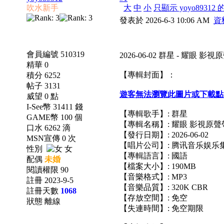
吹水新手
大
中
小
只顯示 yoyo89312
發表於 2026-6-3 10:06 AM
資
會員編號 510319
2026-06-02 群星 - 耀眼 影
精華 0
【專輯封面】：
積分 6252
帖子 3131
遊客無法瀏覽此圖片或下載點
威望 0 點
I-See幣 31411 錢
【專輯歌手】: 群星
GAME幣 100 個
【專輯名稱】: 耀眼 影視原聲
口水 6262 滴
【發行日期】: 2026-06-02
MSN宣傳 0 次
【唱片公司】: 腾讯音乐娱乐集
性別
女
【專輯語言】: 國語
配偶
未婚
【檔案大小】: 190MB
閱讀權限 90
【音樂格式】: MP3
註冊 2023-9-5
【音樂品質】: 320K CBR
註冊天數
1068
【存放空間】: 免空
狀態 離線
【失連時間】: 免空期限