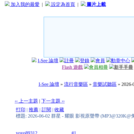
加入我的最愛
|
設定為首頁
|
圖片上載
I-See 論壇
註冊
登錄
會員
勳章中心
Flash 遊戲
會員相冊
新手手冊
I-See 論壇
»
流行音樂區
»
音樂試聽區
» 202
‹‹ 上一主題
|
下一主題 ››
打印
|
推薦
|
訂閱
|
收藏
標題: 2026-06-02 群星 - 耀眼 影視原聲帶 (MP3@320K@
yoyo89312
#1