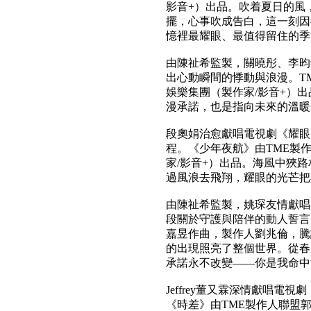
影音+）出品。吹着夏日的風
擺，心事吹成告白，這一刻因
憶裡最耀眼、最值得留住的季
由陳祉希監製，關曉彤、李昀
出心動瞬間的悸動與浪漫。T
娛樂集團（製作家/影音+）
漫承諾，也是指向未來的溫暖
段奧娟治愈獻唱電視劇《耀眼
程。《少年夜航》由TME製
家/影音+）出品。海風中狹
過風浪去飛翔，耀眼的光芒把
由陳祉希監製，姚琛友情獻唱的
段關於守護與陪伴的動人誓言
嘉昱作曲，製作人劉兆倫，騰
的出現照亮了整個世界。從春
承諾永不改變——你是我命中
Jeffrey董又霖深情獻唱
《時差》由TME製作人聯盟