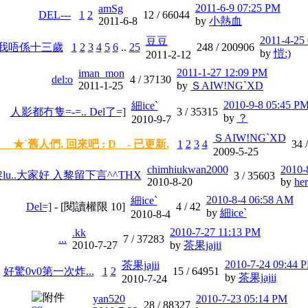
2011-6-9 07:25 PM
amSg
DEL---
1
2
12 /
66044
2011-6-8
by
小熱血
2011-4-25
豆豆
)* 我唔係十三歲
1
2
3
4
5
6
..
25
248 /
200906
by
愷:)
2011-2-12
2011-1-27 12:09 PM
iman_mon
del:o
4 /
37130
2011-1-25
by
ＳAIW!NG`XD
2010-9-8 05:45 P
細ice`
人影都冇隻=-=.. Del了=]
3 /
35315
by
？
2010-9-7
ＳAIW!NG`XD
★`舊人們, 回來吧 : D - 已更新.
1
2
3
4
34 
2009-5-25
chimhiukwan2000
2010-
u..大家好 入黎留下言^^THX
3 /
35603
2010-8-20
by
her
2010-8-4 06:58 AM
細ice`
Del=]
- [閱讀權限
10
]
4 /
42
by
細ice`
2010-8-4
2010-7-27 11:13 PM
.kk
...
7 /
37283
2010-7-27
by
茶果jajii
2010-7-24 09:44 
茶果jajii
好驚0v0第一次炸...
1
2
15 /
64951
by
茶果jajii
2010-7-24
yan520
2010-7-23 05:14 PM
28 /
88327