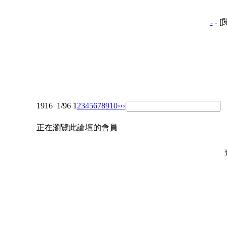
-
- 
1916
1/96
1
2
3
4
5
6
7
8
9
10
››
›|
正在瀏覽此論壇的會員