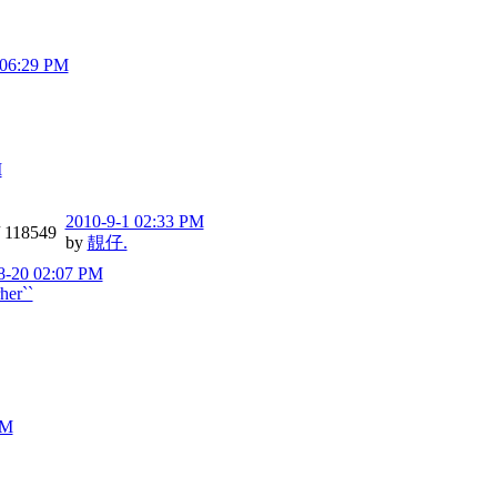
 06:29 PM
M
2010-9-1 02:33 PM
/
118549
by
靚仔.
8-20 02:07 PM
her``
PM