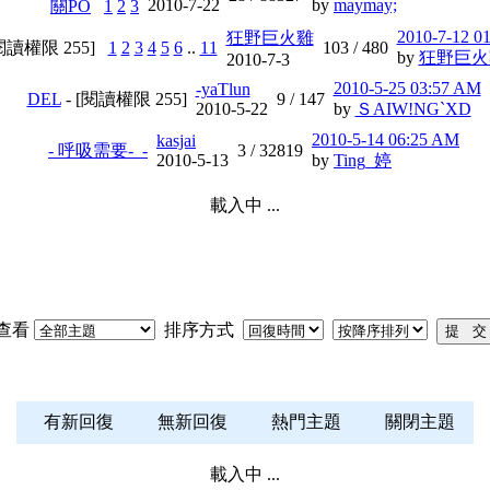
2010-7-22
by
maymay;
關PO
1
2
3
2010-7-12 0
狂野巨火雞
[閱讀權限
255
]
1
2
3
4
5
6
..
11
103 /
480
by
狂野巨火
2010-7-3
2010-5-25 03:57 AM
-yaTlun
DEL
- [閱讀權限
255
]
9 /
147
2010-5-22
by
ＳAIW!NG`XD
2010-5-14 06:25 AM
kasjai
- 呼吸需要-_-
3 /
32819
2010-5-13
by
Ting_婷
載入中 ...
查看
排序方式
有新回復
無新回復
熱門主題
關閉主題
載入中 ...