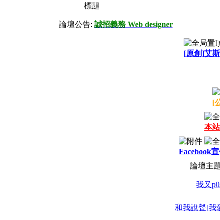
標題
論壇公告:
誠招義務 Web designer
[原創]艾斯
[
本站
Facebook
論壇主
我又p0相
和我說聲[我愛