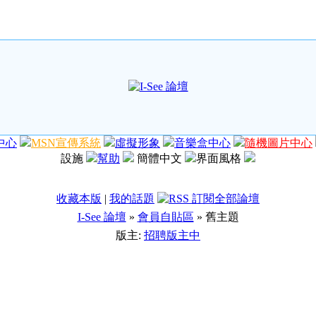
中心
MSN宣傳系統
虛擬形象
音樂盒中心
隨機圖片中心
設施
幫助
簡體中文
界面風格
收藏本版
|
我的話題
I-See 論壇
»
會員自貼區
» 舊主題
版主:
招聘版主中