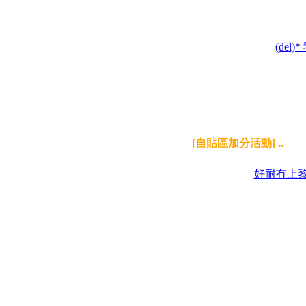
(del
[自貼區加分活動] .. 
好耐冇上黎l