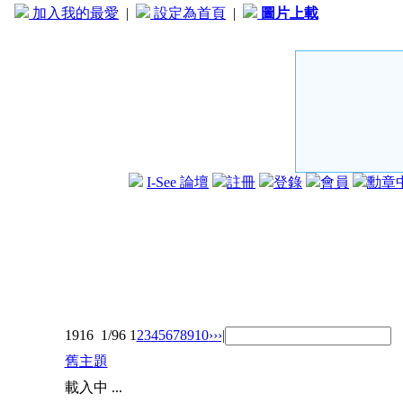
加入我的最愛
|
設定為首頁
|
圖片上載
I-See 論壇
註冊
登錄
會員
勳章
1916
1/96
1
2
3
4
5
6
7
8
9
10
››
›|
舊主題
載入中 ...