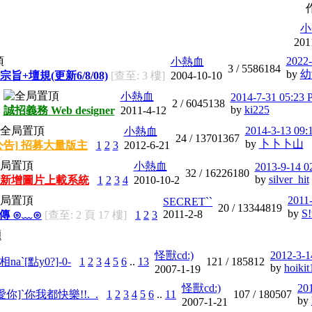
小
201
2022-
小熱血
3 /
5586184
by
幼
宗旨+壇規(更新6/8/08)
[查至: 3 樓]
2004-10-10
小熱血
2014-7-31 05:23
2 /
6045138
by
ki225
誠招義務 Web designer
2011-4-12
2014-3-13 09:
小熱血
24 /
13701367
by
卜卜卜山
公告] 招募大量版主
1
2
3
2012-6-21
小熱血
2013-9-14 0
32 /
16226180
by
silver_hit
新增圖片上載系統
1
2
3
4
2010-10-2
2011
SECRET``
20 /
13344819
by
S!
2011-2-8
宣傳 ⊙﹏⊙
[查至: 2 頁 17 樓]
1
2
3
題
怪獸cd:)
2012-3-1
na`[點y0?]-0-
1
2
3
4
5
6
..
13
121 /
185812
by
hoikit
2007-1-19
怪獸cd:)
20
你]`你我都快樂!!._.
1
2
3
4
5
6
..
11
107 /
180507
by
2007-1-21