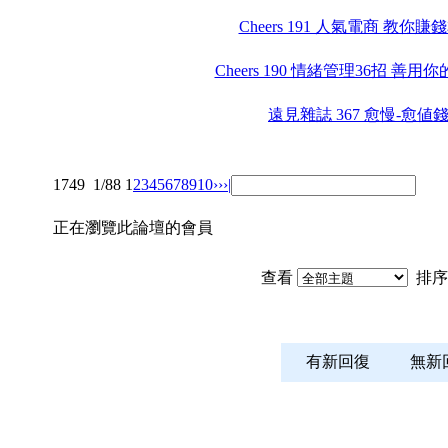
Cheers 191 人氣電商 教你賺
Cheers 190 情緒管理36招 善用
遠見雜誌 367 愈慢-愈値
1749
1/88
1
2
3
4
5
6
7
8
9
10
››
›|
正在瀏覽此論壇的會員
查看
排序
有新回復
無