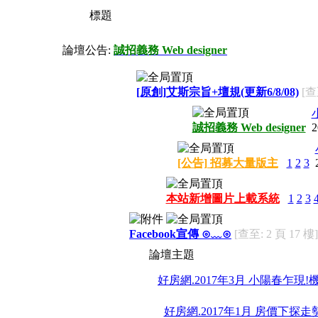
標題
論壇公告:
誠招義務 Web designer
[原創]艾斯宗旨+壇規(更新6/8/08)
[查
誠招義務 Web designer
2
[公告] 招募大量版主
1
2
3
本站新增圖片上載系統
1
2
3
Facebook宣傳 ⊙﹏⊙
[查至: 2 頁 17 樓]
論壇主題
好房網.2017年3月 小陽春乍現
好房網.2017年1月 房價下探