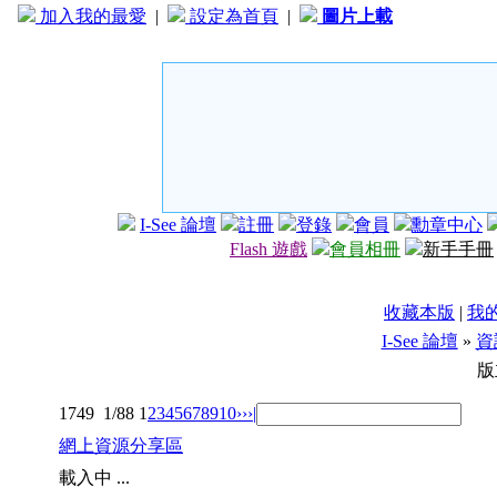
加入我的最愛
|
設定為首頁
|
圖片上載
I-See 論壇
註冊
登錄
會員
勳章中心
Flash 遊戲
會員相冊
新手手冊
收藏本版
|
我
I-See 論壇
»
資
版
1749
1/88
1
2
3
4
5
6
7
8
9
10
››
›|
網上資源分享區
載入中 ...