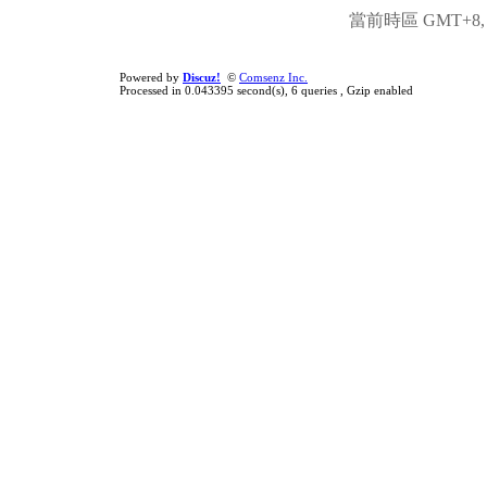
當前時區 GMT+8, 現
Powered by
Discuz!
©
Comsenz Inc.
Processed in 0.043395 second(s), 6 queries , Gzip enabled