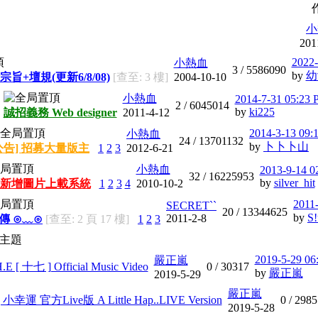
小
201
2022-
小熱血
3 /
5586090
by
幼
宗旨+壇規(更新6/8/08)
[查至: 3 樓]
2004-10-10
小熱血
2014-7-31 05:23
2 /
6045014
by
ki225
誠招義務 Web designer
2011-4-12
2014-3-13 09:
小熱血
24 /
13701132
by
卜卜卜山
公告] 招募大量版主
1
2
3
2012-6-21
小熱血
2013-9-14 0
32 /
16225953
by
silver_hit
新增圖片上載系統
1
2
3
4
2010-10-2
2011
SECRET``
20 /
13344625
by
S!
2011-2-8
宣傳 ⊙﹏⊙
[查至: 2 頁 17 樓]
1
2
3
主題
2019-5-29 0
嚴正嵐
.E [ 十七 ] Official Music Video
0 /
30317
by
嚴正嵐
2019-5-29
嚴正嵐
 小幸運 官方Live版 A Little Hap..LIVE Version
0 /
2985
2019-5-28