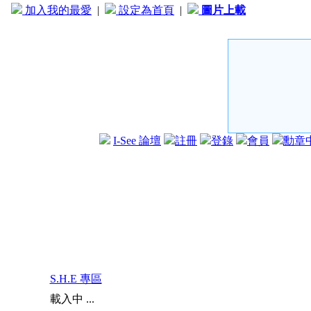
加入我的最愛
|
設定為首頁
|
圖片上載
I-See 論壇
註冊
登錄
會員
勳章
S.H.E 專區
載入中 ...