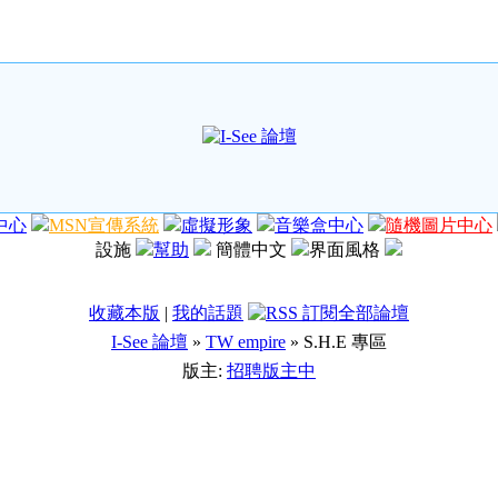
中心
MSN宣傳系統
虛擬形象
音樂盒中心
隨機圖片中心
設施
幫助
簡體中文
界面風格
收藏本版
|
我的話題
I-See 論壇
»
TW empire
» S.H.E 專區
版主:
招聘版主中