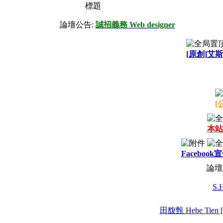
標題
論壇公告:
誠招義務 Web designer
[原創]艾斯
[
本站
Facebook
論壇
S.H
田馥甄 Hebe Tien [