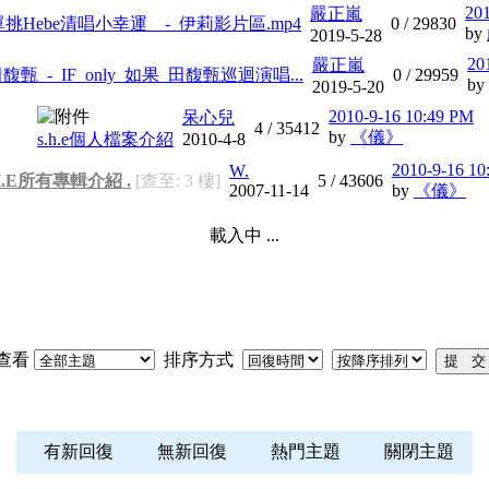
20
嚴正嵐
Hebe清唱小幸運__-_伊莉影片區.mp4
0 /
29830
by
2019-5-28
20
嚴正嵐
1_田馥甄_-_IF_only_如果_田馥甄巡迴演唱...
0 /
29959
by
2019-5-20
2010-9-16 10:49 PM
呆心兒
4 /
35412
by
《儀》
s.h.e個人檔案介紹
2010-4-8
2010-9-16 10
W.
H.E所有專輯介紹 .
[查至: 3 樓]
5 /
43606
2007-11-14
by
《儀》
載入中 ...
查看
排序方式
有新回復
無新回復
熱門主題
關閉主題