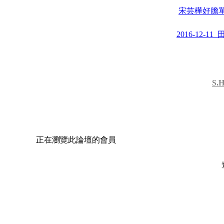
宋芸樺好膽單挑
2016-12-1
S.
正在瀏覽此論壇的會員