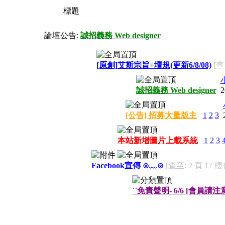
標題
論壇公告:
誠招義務 Web designer
[原創]艾斯宗旨+壇規(更新6/8/08)
[查
誠招義務 Web designer
2
[公告] 招募大量版主
1
2
3
本站新增圖片上載系統
1
2
3
Facebook宣傳 ⊙﹏⊙
[查至: 2 頁 17 樓]
``免責聲明- 6/6 [會員請注