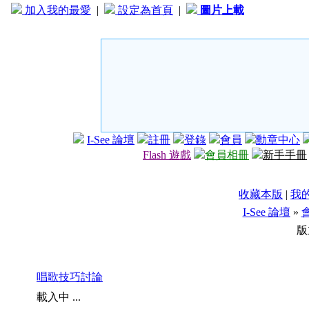
加入我的最愛
|
設定為首頁
|
圖片上載
I-See 論壇
註冊
登錄
會員
勳章中心
Flash 遊戲
會員相冊
新手手冊
收藏本版
|
我
I-See 論壇
»
版
唱歌技巧討論
載入中 ...