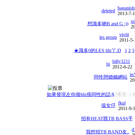
baganish
deleted
2013-7-
x
想識多啲B and G :))
2
viviii
les group
2011-5-
★識多0的LES fdz丫:D
1
2
3
billy3211
hi
2012-6-22
tn
同性戀婚姻網站
20
如果發現左你個fdz係同性的話;$
[查至: 1 
fkul
揾女仔
2011-9-
招有HEAT既TB BASS手
d
我想招TB BAND友..
2