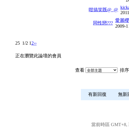
kick
咁搞笑既@_@
2011
愛麗櫻
同性戀???
2009-1
25
1/2
1
2
››
正在瀏覽此論壇的會員
查看
排序
有新回復
無
當前時區 GMT+8, 現