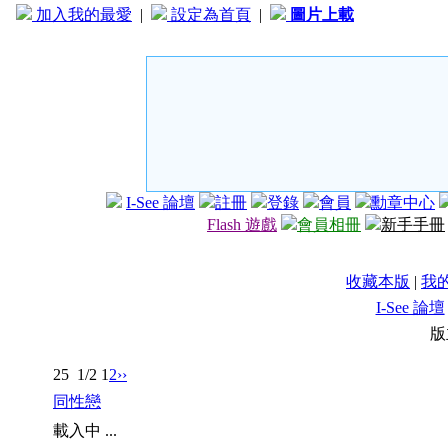
加入我的最愛
|
設定為首頁
|
圖片上載
I-See 論壇
註冊
登錄
會員
勳章中心
Flash 遊戲
會員相冊
新手手冊
收藏本版
|
我
I-See 論壇
版
25
1/2
1
2
››
同性戀
載入中 ...