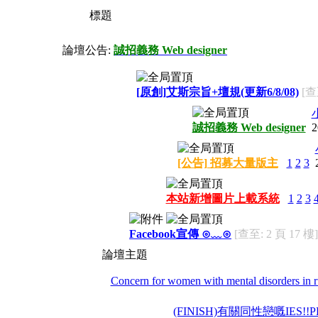
標題
論壇公告:
誠招義務 Web designer
[原創]艾斯宗旨+壇規(更新6/8/08)
[查
誠招義務 Web designer
2
[公告] 招募大量版主
1
2
3
本站新增圖片上載系統
1
2
3
Facebook宣傳 ⊙﹏⊙
[查至: 2 頁 17 樓]
論壇主題
Concern for women with mental disorders in ru
(FINISH)有關同性戀嘅IES!!PL