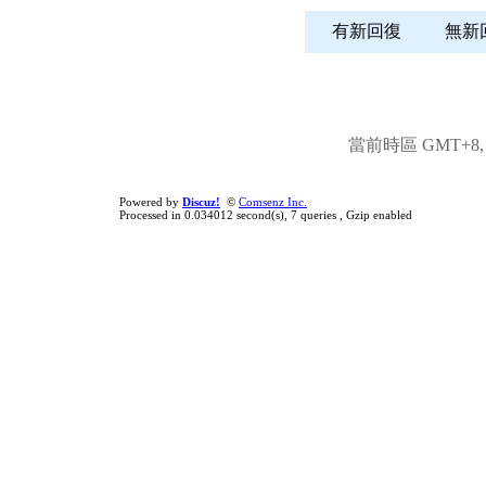
有新回復
無
當前時區 GMT+8, 現
Powered by
Discuz!
©
Comsenz Inc.
Processed in 0.034012 second(s), 7 queries , Gzip enabled