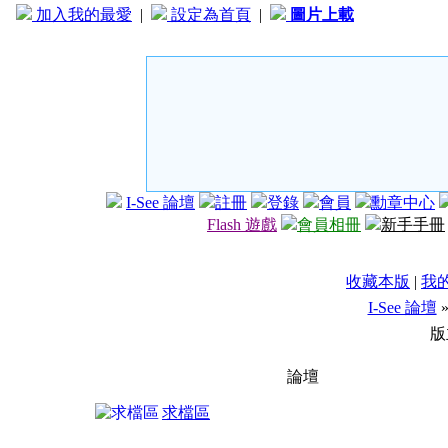
加入我的最愛
|
設定為首頁
|
圖片上載
I-See 論壇
註冊
登錄
會員
勳章中心
Flash 遊戲
會員相冊
新手手冊
收藏本版
|
我
I-See 論壇
版
論壇
求檔區