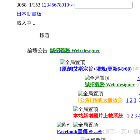
3058
1/153
1
2
3
4
5
6
7
8
9
10
››
›|
日本動畫板
載入中 ...
標題
論壇公告:
誠招義務 Web designer
[原創]艾斯宗旨+壇規(更新6/8/08)
[查
誠招義務 Web designer
2
[公告] 招募大量版主
1
2
3
本站新增圖片上載系統
1
2
3
Facebook宣傳 ⊙﹏⊙
[查至: 2 頁 17 樓]