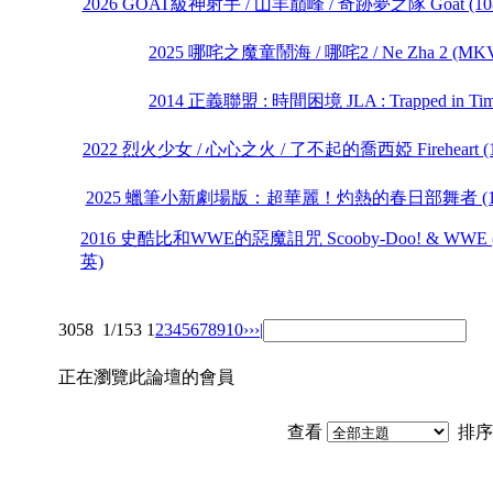
2026 GOAT級神射手 / 山羊巔峰 / 奇跡夢之隊 Goat (
2025 哪咤之魔童鬧海 / 哪咤2 / Ne Zha 2 
2014 正義聯盟 : 時間困境 JLA : Trapped in
2022 烈火少女 / 心心之火 / 了不起的喬西婭 Fireheart
2025 蠟筆小新劇場版：超華麗！灼熱的春日部舞者 (10
2016 史酷比和WWE的惡魔詛咒 Scooby-Doo! & WW
英)
3058
1/153
1
2
3
4
5
6
7
8
9
10
››
›|
正在瀏覽此論壇的會員
查看
排序