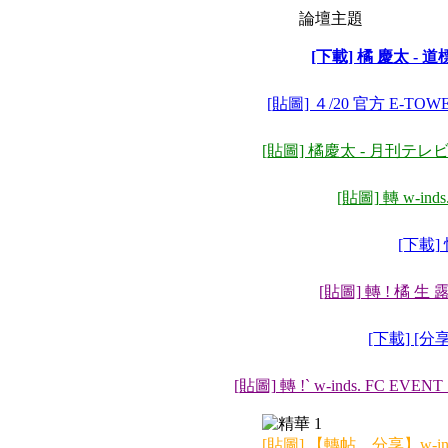
論壇主題
[下載] 橘 慶太 - 道標
[貼圖] ４/20 官方 E-TOWE
[貼圖] 橘慶太 - 月刊テレ
[貼圖] 轉 w-in
[下載]
[貼圖] 轉 ! 橘 生 露
[下載] [
[貼圖] 轉 !` w-inds. FC 
[貼圖] 【轉帖、分享】w-inds. 