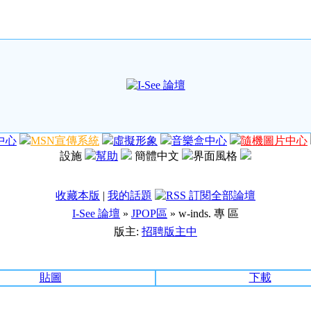
中心
MSN宣傳系統
虛擬形象
音樂盒中心
隨機圖片中心
設施
幫助
簡體中文
界面風格
收藏本版
|
我的話題
I-See 論壇
»
JPOP區
» w-inds. 專 區
版主:
招聘版主中
貼圖
下載