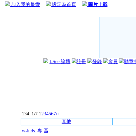
加入我的最愛
|
設定為首頁
|
圖片上載
I-See 論壇
註冊
登錄
會員
勳章
134
1/7
1
2
3
4
5
6
7
››
其他
w-inds. 專 區