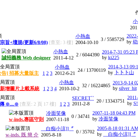
小
201
2022-
小熱血
3 /
5585729
by
幼
宗旨+壇規(更新6/8/08)
[查至: 3 樓]
2004-10-10
小熱血
2014-7-31 05:23
2 /
6044390
by
ki225
誠招義務 Web designer
2011-4-12
2014-3-13 09:
小熱血
24 /
13700119
by
卜卜卜山
公告] 招募大量版主
1
2
3
2012-6-21
小熱血
2013-9-14 0
32 /
16224865
by
silver_hit
新增圖片上載系統
1
2
3
4
2010-10-2
2011
SECRET``
20 /
13343751
by
S!
2011-2-8
宣傳 ⊙﹏⊙
[查至: 2 頁 17 樓]
1
2
3
2007-11-18 04:43 PM
冷面笑像
0 /
34741
by
冷面笑像
w-inds.專區守則
2007-11-18
2005-8-18 01:31 A
__白痴小涼]]〞
0 /
35702
by
__白痴小涼]]〞
w-inds. 既 簡 介
2005-8-18