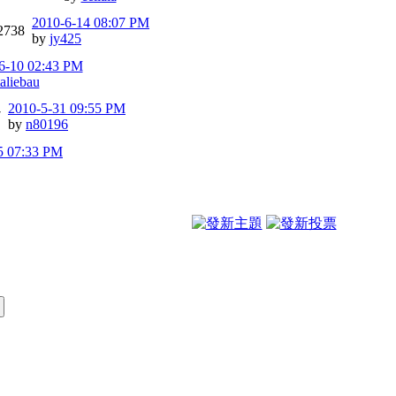
2010-6-14 08:07 PM
2738
by
jy425
6-10 02:43 PM
aliebau
2010-5-31 09:55 PM
7
by
n80196
5 07:33 PM