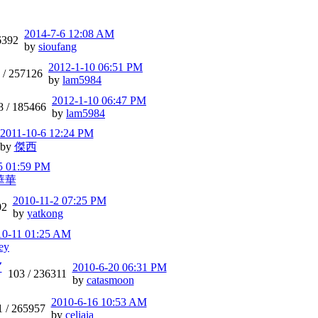
2014-7-6 12:08 AM
6392
by
sioufang
2012-1-10 06:51 PM
 /
257126
by
lam5984
2012-1-10 06:47 PM
8 /
185466
by
lam5984
2011-10-6 12:24 PM
by
傑西
5 01:59 PM
華華
2010-11-2 07:25 PM
02
by
yatkong
10-11 01:25 AM
ey
〞
2010-6-20 06:31 PM
103 /
236311
by
catasmoon
2010-6-16 10:53 AM
1 /
265957
by
celiaia