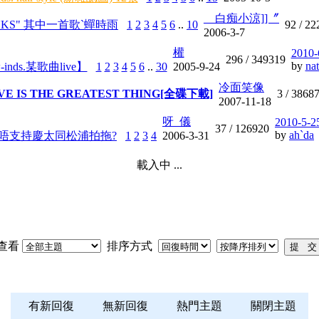
__白痴小涼]]〞
THANKS" 其中一首歌`蟬時雨
1
2
3
4
5
6
..
10
92 /
22
2006-3-7
權
2010-
296 /
349319
by
nat
-inds.某歌曲live】
1
2
3
4
5
6
..
30
2005-9-24
冷面笑像
LOVE IS THE GREATEST THING[全碟下載]
3 /
3868
2007-11-18
呀_儀
2010-5-2
37 /
126920
by
ah`da
唔支持慶太同松浦拍拖?
1
2
3
4
2006-3-31
載入中 ...
查看
排序方式
有新回復
無新回復
熱門主題
關閉主題