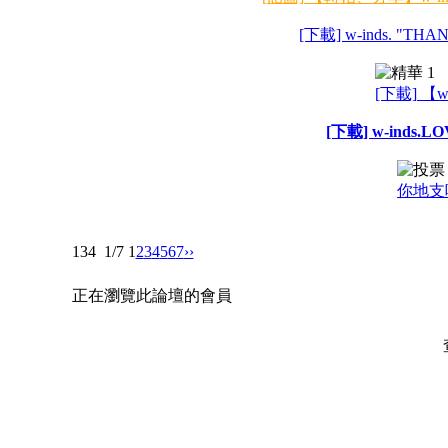
[下載] w-inds. "
[下載] 【w
[下載] w-inds.
你地支
134
1/7
1
2
3
4
5
6
7
››
正在瀏覽此論壇的會員