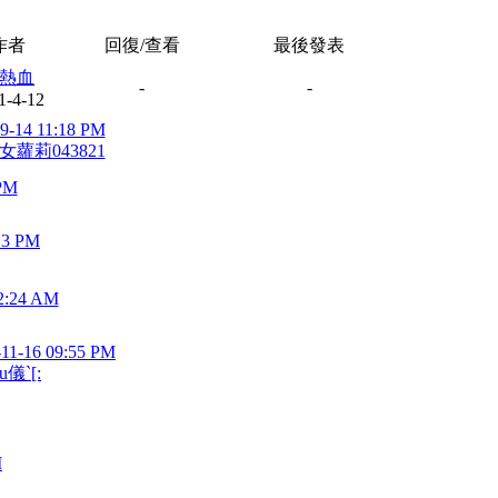
作者
回復/查看
最後發表
熱血
-
-
1-4-12
9-14 11:18 PM
女蘿莉043821
 PM
13 PM
2:24 AM
-11-16 09:55 PM
u儀`[:
M