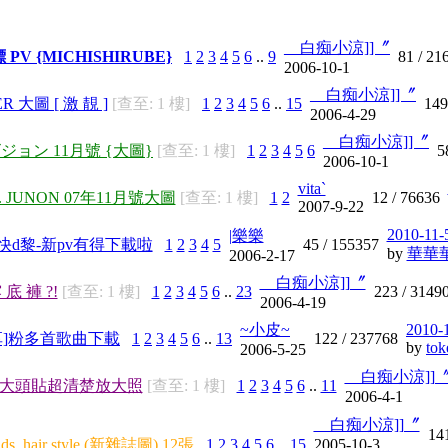
__白痴小涼]]〞
 PV {MICHISHIRUBE}
1
2
3
4
5
6
..
9
81 /
21
2006-10-1
__白痴小涼]]〞
R 大圖 [ 激 靚 ]
[查至: 1 樓]
1
2
3
4
5
6
..
15
149
2006-4-29
__白痴小涼]]〞
ビジョン 11月號 {大圖}
[查至: 1 樓]
1
2
3
4
5
6
5
2006-10-1
vita`
ds. JUNON 07年11月號大圖
[查至: 1 樓]
1
2
12 /
76636
2007-9-22
2010-11-
|樂樂
 快d黎-新pv有得下載啦
1
2
3
4
5
45 /
155357
by
華華
2006-2-17
__白痴小涼]]〞
 底 褲 ?!
[查至: 1 樓]
1
2
3
4
5
6
..
23
223 /
3149
2006-4-19
~小皮~
2010-
分享]粉多首歌曲下載
1
2
3
4
5
6
..
13
122 /
237768
by
tok
2006-5-25
__白痴小涼]]
EVENT 大頭貼超清楚放大照
[查至: 1 樓]
1
2
3
4
5
6
..
11
2006-4-1
__白痴小涼]]〞
14
hair style (新雜誌圖) 12張
1
2
3
4
5
6
..
15
2005-10-3