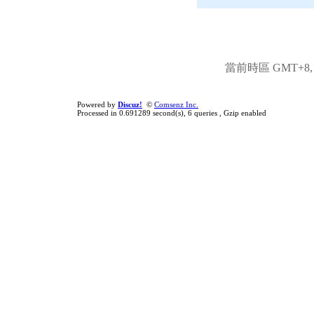
當前時區 GMT+8, 現
Powered by
Discuz!
©
Comsenz Inc.
Processed in 0.691289 second(s), 6 queries , Gzip enabled