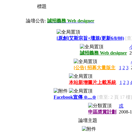
標題
論壇公告:
誠招義務 Web designer
[原創]艾斯宗旨+壇規(更新6/8/08)
[查
誠招義務 Web designer
2
[公告] 招募大量版主
1
2
3
本站新增圖片上載系統
1
2
3
Facebook宣傳 ⊙﹏⊙
[查至: 2 頁 17 樓]
戎
申區奬賞計劃
2008-1
論壇主題