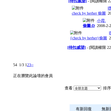
[待扣威望]
- [閱讀權限
2
check by herher 偷圖
2
小霞.
偷圖:D
2008-2-
{check by herher}偷圖
2
[待扣威望]
- [閱讀權限
22
54
1/3
1
2
3
››
正在瀏覽此論壇的會員
查看
排序
有新回復
無