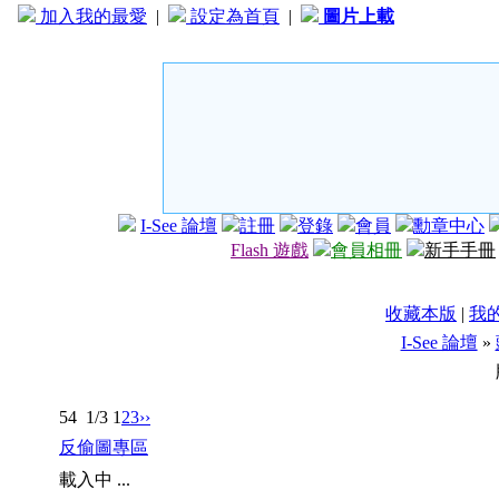
加入我的最愛
|
設定為首頁
|
圖片上載
I-See 論壇
註冊
登錄
會員
勳章中心
Flash 遊戲
會員相冊
新手手冊
收藏本版
|
我
I-See 論壇
»
54
1/3
1
2
3
››
反偷圖專區
載入中 ...