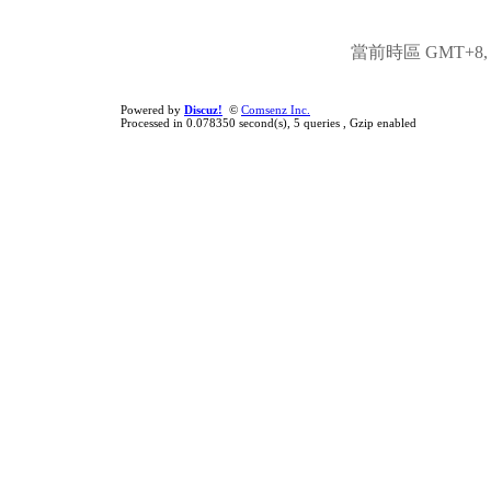
當前時區 GMT+8, 現
Powered by
Discuz!
©
Comsenz Inc.
Processed in 0.078350 second(s), 5 queries , Gzip enabled