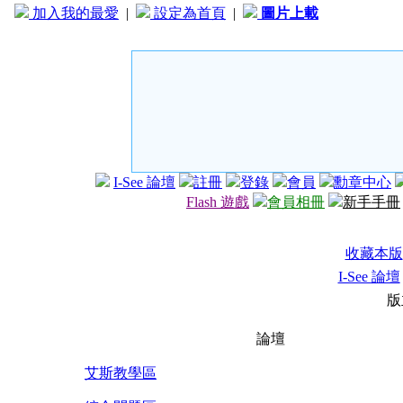
加入我的最愛
|
設定為首頁
|
圖片上載
I-See 論壇
註冊
登錄
會員
勳章中心
Flash 遊戲
會員相冊
新手手冊
收藏本版
I-See 論壇
版
論壇
艾斯教學區