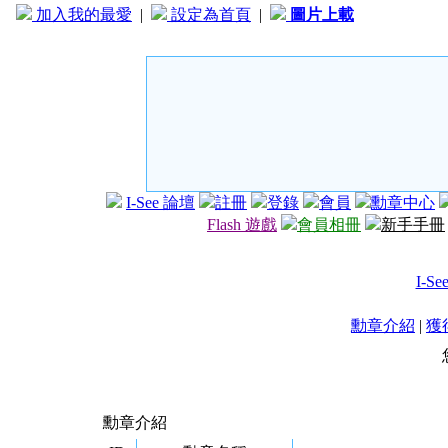
加入我的最愛
|
設定為首頁
|
圖片上載
I-See 論壇
註冊
登錄
會員
勳章中心
Flash 遊戲
會員相冊
新手手冊
I-S
勳章介紹
|
獲
勳章介紹