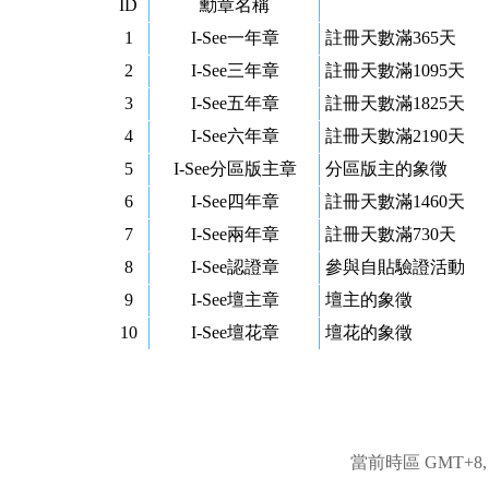
ID
勳章名稱
1
I-See一年章
註冊天數滿365天
2
I-See三年章
註冊天數滿1095天
3
I-See五年章
註冊天數滿1825天
4
I-See六年章
註冊天數滿2190天
5
I-See分區版主章
分區版主的象徵
6
I-See四年章
註冊天數滿1460天
7
I-See兩年章
註冊天數滿730天
8
I-See認證章
參與自貼驗證活動
9
I-See壇主章
壇主的象徵
10
I-See壇花章
壇花的象徵
當前時區 GMT+8, 現