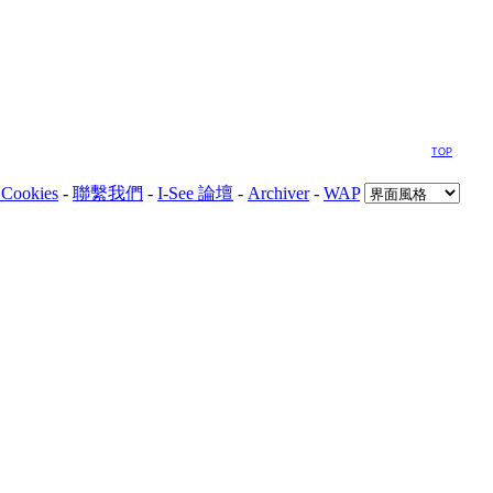
TOP
Cookies
-
聯繫我們
-
I-See 論壇
-
Archiver
-
WAP