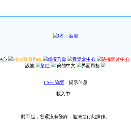
中心
MSN宣傳系統
虛擬形象
音樂盒中心
隨機圖片中心
設施
幫助
簡體中文
界面風格
I-See 論壇
» 提示信息
載入中 ...
對不起，您還沒有登錄，無法進行此操作。