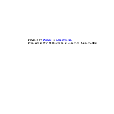
Powered by
Discuz!
©
Comsenz Inc.
Processed in 0.048848 second(s), 3 queries , Gzip enabled