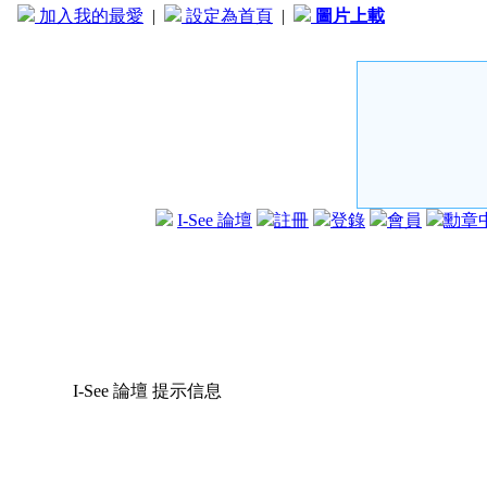
加入我的最愛
|
設定為首頁
|
圖片上載
I-See 論壇
註冊
登錄
會員
勳章
I-See 論壇 提示信息