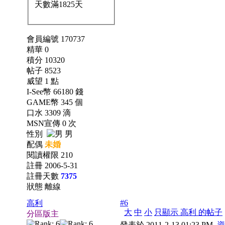
會員編號 170737
精華 0
積分 10320
帖子 8523
威望 1 點
I-See幣 66180 錢
GAME幣 345 個
口水 3309 滴
MSN宣傳 0 次
性別
男
配偶
未婚
閱讀權限 210
註冊 2006-5-31
註冊天數
7375
狀態 離線
#6
高利
大
中
小
只顯示 高利 的帖子
分區版主
發表於 2011-2-13 01:23 PM
資