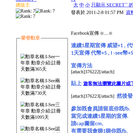
總版主
大
中
小
只顯示 SECRET``
發表於 2011-2-8 01:57 PM
資
Facebook宣傳 ⊙﹏⊙
榮譽勳章
連續
星期宣傳
威望
代
1
+1 ,
天宣傳
代幣
幣
1
+5 , I -see
+
宣傳方法
[attach]376222[/attach]
貼上
遊客無法瀏覽此圖片或
然後發
[attach]376223[/attach]
參加既會員請留底你既
fb.
當完成連續
星期的宣傳
1
.
請
圖留
cap
cm,
有需要我會睇
睇你既
1
fb,