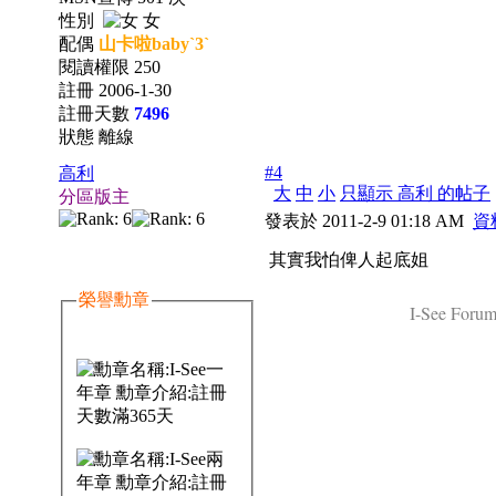
性別
女
配偶
山卡啦baby`3`
閱讀權限 250
註冊 2006-1-30
註冊天數
7496
狀態 離線
#4
高利
大
中
小
只顯示 高利 的帖子
分區版主
發表於 2011-2-9 01:18 AM
資
其實我怕俾人起底姐
榮譽勳章
I-See Forum 