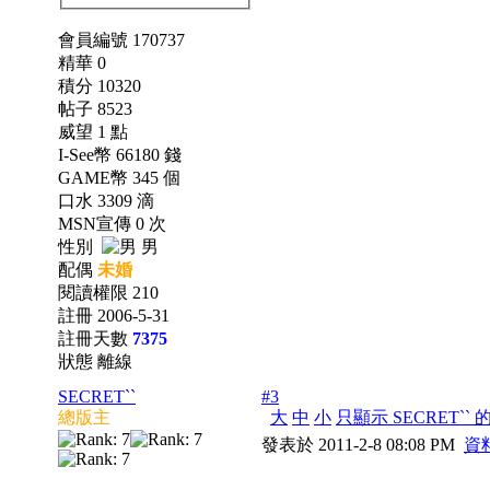
會員編號 170737
精華 0
積分 10320
帖子 8523
威望 1 點
I-See幣 66180 錢
GAME幣 345 個
口水 3309 滴
MSN宣傳 0 次
性別
男
配偶
未婚
閱讀權限 210
註冊 2006-5-31
註冊天數
7375
狀態 離線
SECRET``
#3
總版主
大
中
小
只顯示 SECRET``
發表於 2011-2-8 08:08 PM
資