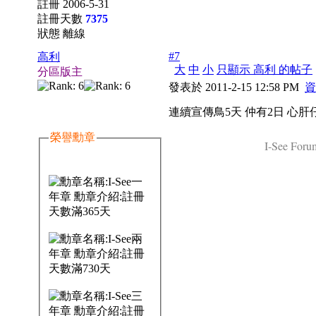
註冊 2006-5-31
註冊天數
7375
狀態 離線
#7
高利
大
中
小
只顯示 高利 的帖子
分區版主
發表於 2011-2-15 12:58 PM
資
連續宣傳鳥5天 仲有2日 心肝
榮譽勳章
I-See Forum