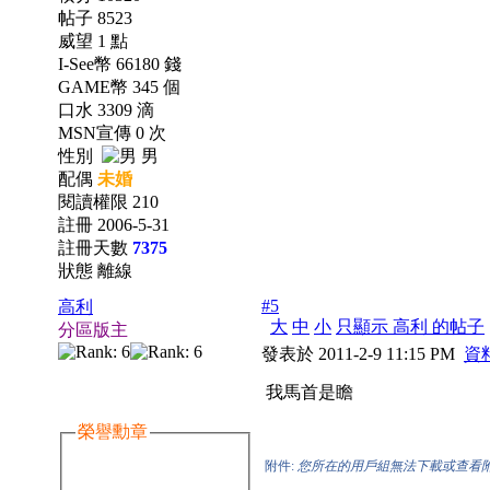
帖子 8523
威望 1 點
I-See幣 66180 錢
GAME幣 345 個
口水 3309 滴
MSN宣傳 0 次
性別
男
配偶
未婚
閱讀權限 210
註冊 2006-5-31
註冊天數
7375
狀態 離線
#5
高利
大
中
小
只顯示 高利 的帖子
分區版主
發表於 2011-2-9 11:15 PM
資
我馬首是瞻
榮譽勳章
附件:
您所在的用戶組無法下載或查看