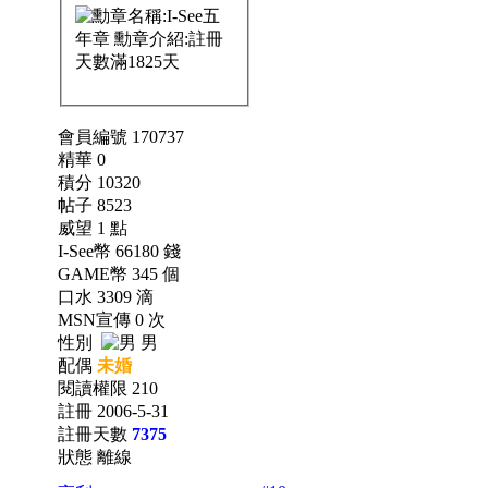
會員編號 170737
精華 0
積分 10320
帖子 8523
威望 1 點
I-See幣 66180 錢
GAME幣 345 個
口水 3309 滴
MSN宣傳 0 次
性別
男
配偶
未婚
閱讀權限 210
註冊 2006-5-31
註冊天數
7375
狀態 離線