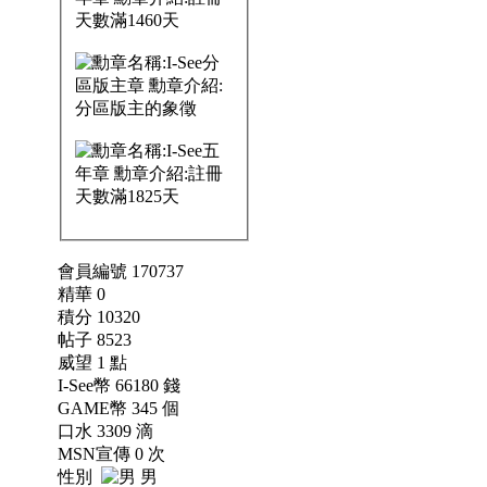
會員編號 170737
精華 0
積分 10320
帖子 8523
威望 1 點
I-See幣 66180 錢
GAME幣 345 個
口水 3309 滴
MSN宣傳 0 次
性別
男