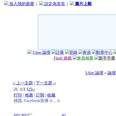
加入我的最愛
|
設定為首頁
|
圖片上載
I-See 論壇
註冊
登錄
會員
勳章中心
Flash 遊戲
會員相冊
新手手冊
I-See 論壇
»
論壇
‹‹ 上一主題
|
下一主題 ››
21
1/3
1
2
3
››
打印
|
推薦
|
訂閱
|
收藏
標題: Facebook宣傳 ⊙﹏⊙
SECRET``
#1