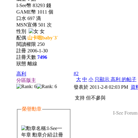
I-See幣 83293 錢
GAME幣 1011 個
口水 697 滴
MSN宣傳 501 次
性別
女
配偶
山卡啦baby`3`
閱讀權限 250
註冊 2006-1-30
註冊天數
7496
狀態 離線
#2
高利
大
中
小
只顯示 高利 的帖子
分區版主
發表於 2011-2-8 02:03 PM
資
支持 但不參與
榮譽勳章
I-See Forum 