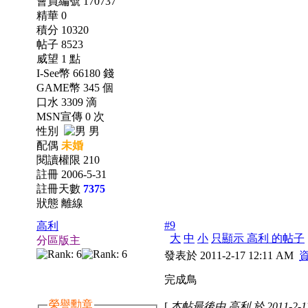
會員編號 170737
精華 0
積分 10320
帖子 8523
威望 1 點
I-See幣 66180 錢
GAME幣 345 個
口水 3309 滴
MSN宣傳 0 次
性別
男
配偶
未婚
閱讀權限 210
註冊 2006-5-31
註冊天數
7375
狀態 離線
#9
高利
大
中
小
只顯示 高利 的帖子
分區版主
發表於 2011-2-17 12:11 AM
完成鳥
榮譽勳章
[
本帖最後由 高利 於 2011-2-17