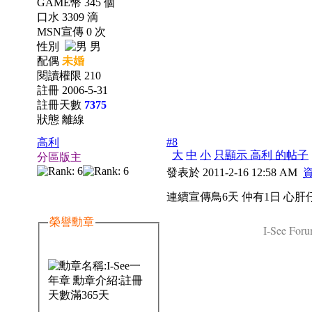
GAME幣 345 個
口水 3309 滴
MSN宣傳 0 次
性別
男
配偶
未婚
閱讀權限 210
註冊 2006-5-31
註冊天數
7375
狀態 離線
#8
高利
大
中
小
只顯示 高利 的帖子
分區版主
發表於 2011-2-16 12:58 AM
連續宣傳鳥6天 仲有1日 心肝
榮譽勳章
I-See Foru