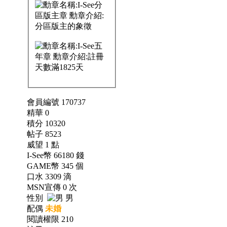
會員編號 170737
精華 0
積分 10320
帖子 8523
威望 1 點
I-See幣 66180 錢
GAME幣 345 個
口水 3309 滴
MSN宣傳 0 次
性別
男
配偶
未婚
閱讀權限 210