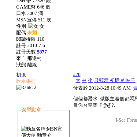
I-See幣 77320 錢
GAME幣 646 個
口水 3007 滴
MSN宣傳 511 次
性別
女
配偶
未婚
閱讀權限 110
註冊 2010-7-6
註冊天數
5877
來自 那邊=)
狀態 離線
#20
初憶
大
中
小
只顯示 初憶 的帖子
吹水學徒
發表於 2012-8-28 10:49 AM
個個都潛水. 做版主嗰個都悶死
哥你吾悶架咩@@?.
榮譽勳章
I-See Foru