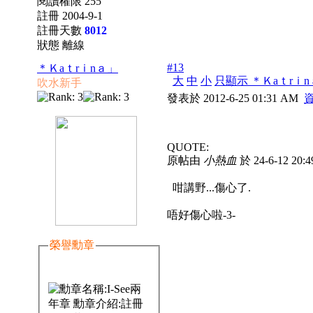
閱讀權限 255
註冊 2004-9-1
註冊天數
8012
狀態 離線
#13
＊Ｋaｔrｉnａ」
大
中
小
只顯示 ＊Ｋaｔrｉ
吹水新手
發表於 2012-6-25 01:31 AM
QUOTE:
原帖由
小熱血
於 24-6-12 20
咁講野...傷心了.
唔好傷心啦-3-
榮譽勳章