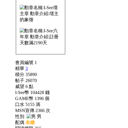
會員編號 1
精華
3
積分 35890
帖子 26070
威望 6 點
I-See幣 104428 錢
GAME幣 1396 個
口水 5155 滴
MSN宣傳 2366 次
性別
男
配偶
未婚