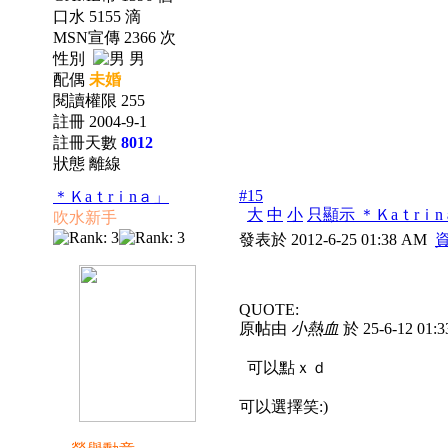
口水 5155 滴
MSN宣傳 2366 次
性別
男
配偶
未婚
閱讀權限 255
註冊 2004-9-1
註冊天數
8012
狀態 離線
#15
＊Ｋaｔrｉnａ」
大
中
小
只顯示 ＊Ｋaｔrｉ
吹水新手
發表於 2012-6-25 01:38 AM
QUOTE:
原帖由
小熱血
於 25-6-12 01
可以點ｘｄ
可以選擇笑:)