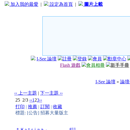
加入我的最愛
|
設定為首頁
|
圖片上載
I-See 論壇
註冊
登錄
會員
勳章中心
Flash 遊戲
會員相冊
新手手冊
I-See 論壇
»
論壇
‹‹ 上一主題
|
下一主題 ››
25
2/3
‹‹
1
2
3
››
打印
|
推薦
|
訂閱
|
收藏
標題: [公告] 招募大量版主
#11
＊Ｋaｔrｉnａ」