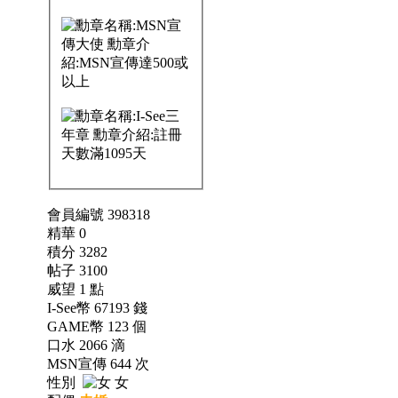
會員編號 398318
精華 0
積分 3282
帖子 3100
威望 1 點
I-See幣 67193 錢
GAME幣 123 個
口水 2066 滴
MSN宣傳 644 次
性別
女