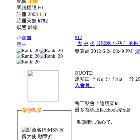
配偶
未婚
閱讀權限 60
註冊 2008-1-3
註冊天數
6792
狀態 離線
#12
小熱血
大
中
小
只顯示 小熱血 的帖
壇主
發表於 2012-6-24 08:49 PM
資
QUOTE:
原帖由
＊Ｋaｔrｉnａ」
於 20
入會員。
番工點會上論壇架lol
最多都係上facebook啫xdd
榮譽勳章
咁講野...傷心了.