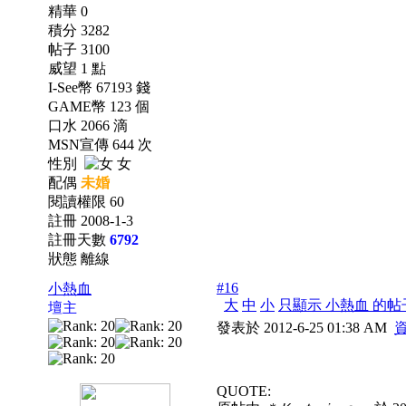
精華 0
積分 3282
帖子 3100
威望 1 點
I-See幣 67193 錢
GAME幣 123 個
口水 2066 滴
MSN宣傳 644 次
性別
女
配偶
未婚
閱讀權限 60
註冊 2008-1-3
註冊天數
6792
狀態 離線
#16
小熱血
大
中
小
只顯示 小熱血 的帖
壇主
發表於 2012-6-25 01:38 AM
QUOTE: