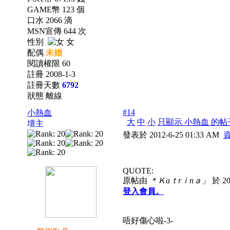
GAME幣 123 個
口水 2066 滴
MSN宣傳 644 次
性別
女
配偶
未婚
閱讀權限 60
註冊 2008-1-3
註冊天數
6792
狀態 離線
#14
小熱血
大
中
小
只顯示 小熱血 的帖
壇主
發表於 2012-6-25 01:33 AM
QUOTE:
原帖由
＊Ｋaｔrｉnａ」
於 20
登入會員。
唔好傷心啦-3-