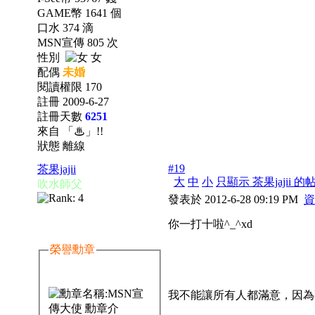
GAME幣 1641 個
口水 374 滴
MSN宣傳 805 次
性別
女
配偶
未婚
閱讀權限 170
註冊 2009-6-27
註冊天數
6251
來自 「♨」!!
狀態 離線
#19
茶果jajii
大
中
小
只顯示 茶果jajii 的
吹水師父
發表於 2012-6-28 09:19 PM
資
你一打十啦^_^xd
榮譽勳章
我不能讓所有人都滿意，因為