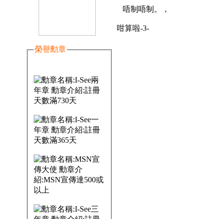
唔制唔制。，
咁算啦-3-
榮譽勳章