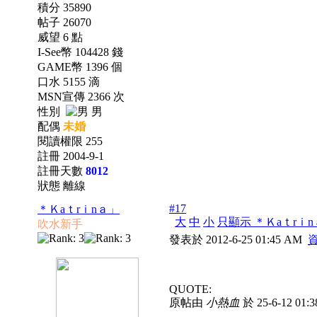
積分 35890
帖子 26070
威望 6 點
I-See幣 104428 錢
GAME幣 1396 個
口水 5155 滴
MSN宣傳 2366 次
性別
男
配偶
未婚
閱讀權限 255
註冊 2004-9-1
註冊天數
8012
狀態 離線
#17
＊Ｋaｔrｉnａ」
大
中
小
只顯示 ＊Ｋaｔrｉ
吹水新手
發表於 2012-6-25 01:45 AM
QUOTE:
原帖由
小熱血
於 25-6-12 01