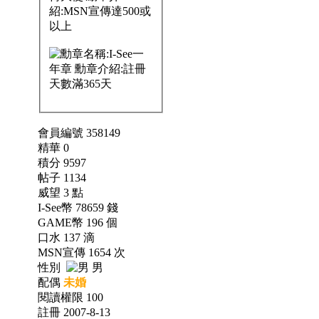
會員編號 358149
精華 0
積分 9597
帖子 1134
威望 3 點
I-See幣 78659 錢
GAME幣 196 個
口水 137 滴
MSN宣傳 1654 次
性別
男
配偶
未婚
閱讀權限 100
註冊 2007-8-13