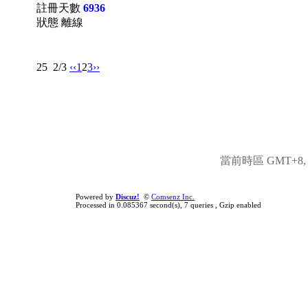
註冊天數
6936
狀態 離線
25
2/3
‹‹
1
2
3
››
當前時區 GMT+8, 現
Powered by
Discuz!
©
Comsenz Inc.
Processed in 0.085367 second(s), 7 queries , Gzip enabled