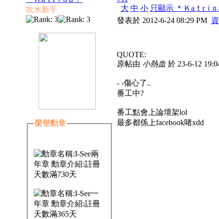
大
中
小
只顯示 ＊Ｋaｔrｉ
吹水新手
發表於 2012-6-24 08:29 PM
資
QUOTE:
原帖由
小熱血
於 23-6-12 19
- -傷心了..
番工中?
番工點會上論壇架lol
最多都係上facebook啫xdd
榮譽勳章