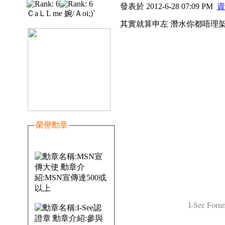
發表於 2012-6-28 07:09 PM
資
ＣaＬL me 婉/Ａoi;)`
其實就算申左 潛水你都唔理架啦
榮譽勳章
I-See Forum