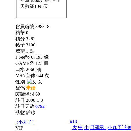
會員編號 398318
精華 0
積分 3282
帖子 3100
威望 1 點
I-See幣 67193 錢
GAME幣 123 個
口水 2066 滴
MSN宣傳 644 次
性別
女
配偶
未婚
閱讀權限 60
註冊 2008-1-3
註冊天數
6792
狀態 離線
#18
-;小丸子`
大
中
小
只顯示 -;小丸子` 
VIP