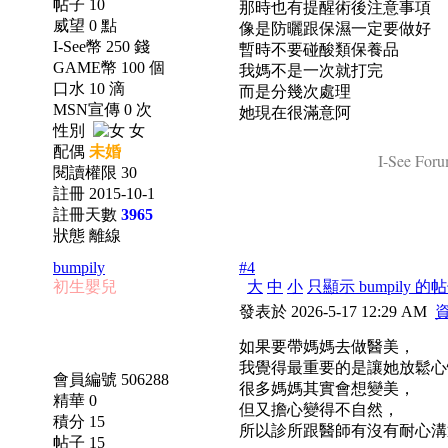
帖子 10
那時也有提醒術後注意事項
威望 0 點
像是防曬跟保濕一定要做好
I-See幣 250 錢
暫時不要碰酸類保養品
GAME幣 100 個
我媽不是一次就打完
口水 10 滴
而是分幾次處理
MSN宣傳 0 次
她現在很滿意阿
性別
女
配偶
未婚
I-See Foru
閱讀權限 30
註冊 2015-10-1
註冊天數
3965
狀態 離線
bumpily
#4
初生嬰兒
大
中
小
只顯示 bumpily 的
發表於 2026-5-17 12:29 AM
如果要帶媽媽去做醫美，
我覺得最重要的是讓她放鬆心
會員編號 506288
很多媽媽其實會想變美，
精華 0
但又擔心變得不自然，
積分 15
所以診所跟醫師有沒有耐心溝
帖子 15