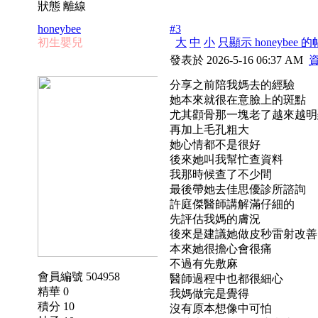
狀態 離線
honeybee
#3
初生嬰兒
大
中
小
只顯示 honeybee 
發表於 2026-5-16 06:37 AM
分享之前陪我媽去的經驗
她本來就很在意臉上的斑點
尤其顴骨那一塊老了越來越明
再加上毛孔粗大
她心情都不是很好
後來她叫我幫忙查資料
我那時候查了不少間
最後帶她去佳思優診所諮詢
許庭傑醫師講解滿仔細的
先評估我媽的膚況
後來是建議她做皮秒雷射改善
本來她很擔心會很痛
不過有先敷麻
會員編號 504958
醫師過程中也都很細心
精華 0
我媽做完是覺得
積分 10
沒有原本想像中可怕