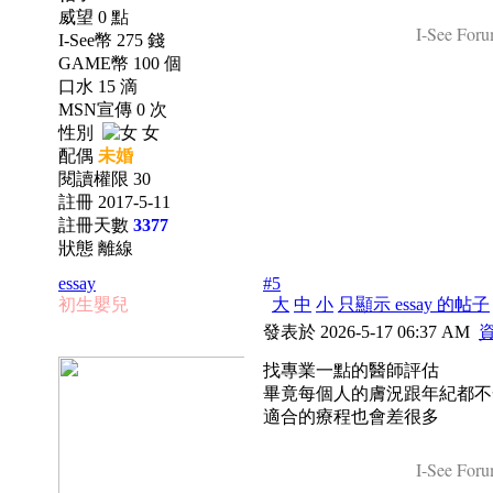
威望 0 點
I-See Foru
I-See幣 275 錢
GAME幣 100 個
口水 15 滴
MSN宣傳 0 次
性別
女
配偶
未婚
閱讀權限 30
註冊 2017-5-11
註冊天數
3377
狀態 離線
essay
#5
初生嬰兒
大
中
小
只顯示 essay 的帖子
發表於 2026-5-17 06:37 AM
找專業一點的醫師評估
畢竟每個人的膚況跟年紀都不
適合的療程也會差很多
I-See Foru