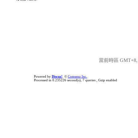
當前時區 GMT+8, 現
Powered by
Discuz!
©
Comsenz Inc.
Processed in 0.235226 second(s), 7 queries , Gzip enabled