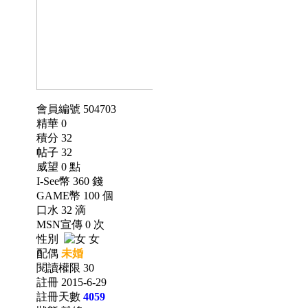
會員編號 504703
精華 0
積分 32
帖子 32
威望 0 點
I-See幣 360 錢
GAME幣 100 個
口水 32 滴
MSN宣傳 0 次
性別
女
配偶
未婚
閱讀權限 30
註冊 2015-6-29
註冊天數
4059