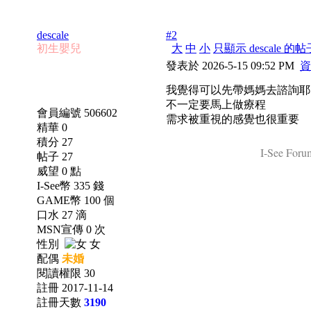
descale
#2
初生嬰兒
大
中
小
只顯示 descale 的帖
發表於 2026-5-15 09:52 PM
資
我覺得可以先帶媽媽去諮詢耶
不一定要馬上做療程
會員編號 506602
需求被重視的感覺也很重要
精華 0
積分 27
I-See Forum
帖子 27
威望 0 點
I-See幣 335 錢
GAME幣 100 個
口水 27 滴
MSN宣傳 0 次
性別
女
配偶
未婚
閱讀權限 30
註冊 2017-11-14
註冊天數
3190