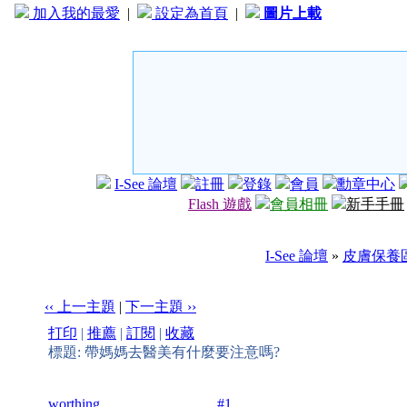
加入我的最愛
|
設定為首頁
|
圖片上載
I-See 論壇
註冊
登錄
會員
勳章中心
Flash 遊戲
會員相冊
新手手冊
I-See 論壇
»
皮膚保養
‹‹ 上一主題
|
下一主題 ››
打印
|
推薦
|
訂閱
|
收藏
標題: 帶媽媽去醫美有什麼要注意嗎?
worthing
#1