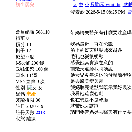
初生嬰兒
大
中
小
只顯示 worthing 的
發表於 2026-5-15 08:25 PM
資
會員編號 508110
帶媽媽去醫美有什麼要注意嗎
精華 0
我媽最近一直在念說
積分 18
臉上的斑斑點點越來越多
帖子 12
毛孔也變很明顯
威望 0 點
感覺她其實滿在意的
I-See幣 290 錢
前幾天還聽我阿姨說
GAME幣 100 個
她女兒今年送她的母親節禮物
口水 18 滴
是去醫美變美麗
MSN宣傳 0 次
我媽聽完還默默暗示我好幾次
性別
女
我看她這麼心動
配偶
未婚
也在想是不是乾脆
閱讀權限 30
就帶她去諮詢
註冊 2020-4-9
請問要帶媽媽去醫美有什麼要
註冊天數
2313
狀態 離線