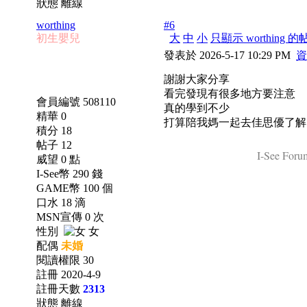
狀態 離線
worthing
#6
初生嬰兒
大
中
小
只顯示 worthing 的
發表於 2026-5-17 10:29 PM
資
謝謝大家分享
看完發現有很多地方要注意
會員編號 508110
真的學到不少
精華 0
打算陪我媽一起去佳思優了解
積分 18
帖子 12
I-See Forum
威望 0 點
I-See幣 290 錢
GAME幣 100 個
口水 18 滴
MSN宣傳 0 次
性別
女
配偶
未婚
閱讀權限 30
註冊 2020-4-9
註冊天數
2313
狀態 離線