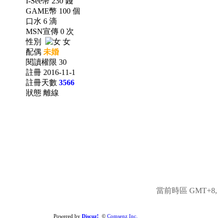
I-See幣 230 錢
GAME幣 100 個
口水 6 滴
MSN宣傳 0 次
性別
女
配偶
未婚
閱讀權限 30
註冊 2016-11-1
註冊天數
3566
狀態 離線
當前時區 GMT+8, 現
Powered by
Discuz!
©
Comsenz Inc.