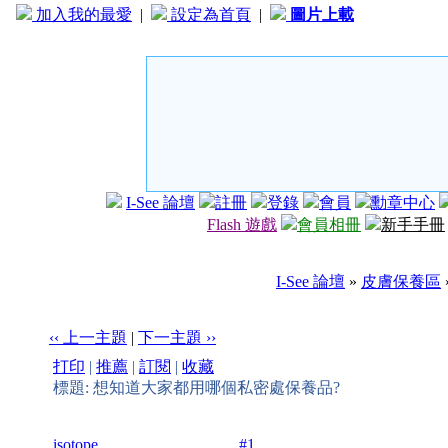
加入我的最愛
|
設定為首頁
|
圖片上載
I-See 論壇
註冊
登錄
會員
勳章中心
Flash 遊戲
會員相冊
新手手冊
I-See 論壇
»
皮膚保養區
‹‹ 上一主題
|
下一主題 ››
打印
|
推薦
|
訂閱
|
收藏
標題: 想知道大家都用哪個私密處保養品?
isotope
#1