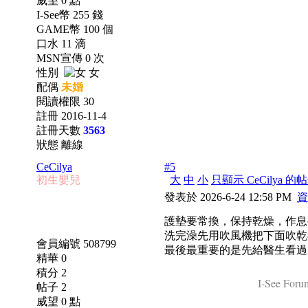
威望 0 點
I-See幣 255 錢
GAME幣 100 個
口水 11 滴
MSN宣傳 0 次
性別
女
配偶
未婚
閱讀權限 30
註冊 2016-11-4
註冊天數
3563
狀態 離線
CeCilya
#5
初生嬰兒
大
中
小
只顯示 CeCilya 的
發表於 2026-6-24 12:58 PM
資
護墊要常換，保持乾燥，作息
洗完澡先用吹風機把下面吹乾
會員編號 508799
最後最重要的是先給醫生看過
精華 0
積分 2
I-See Forum
帖子 2
威望 0 點