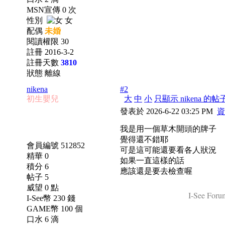
MSN宣傳 0 次
性別
女
配偶
未婚
閱讀權限 30
註冊 2016-3-2
註冊天數
3810
狀態 離線
nikena
#2
初生嬰兒
大
中
小
只顯示 nikena 的帖
發表於 2026-6-22 03:25 PM
資
我是用一個草木開頭的牌子
覺得還不錯耶
會員編號 512852
可是這可能還要看各人狀況
精華 0
如果一直這樣的話
積分 6
應該還是要去檢查喔
帖子 5
威望 0 點
I-See Forum
I-See幣 230 錢
GAME幣 100 個
口水 6 滴