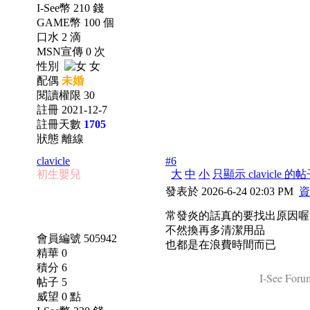
I-See幣 210 錢
GAME幣 100 個
口水 2 滴
MSN宣傳 0 次
性別
女
配偶
未婚
閱讀權限 30
註冊 2021-12-7
註冊天數
1705
狀態 離線
clavicle
#6
初生嬰兒
大
中
小
只顯示 clavicle 的
發表於 2026-6-24 02:03 PM
資
常發炎的話真的要找出原因喔
不然換再多清潔用品
會員編號 505942
也都是在浪費時間而已
精華 0
積分 6
I-See Forum
帖子 5
威望 0 點