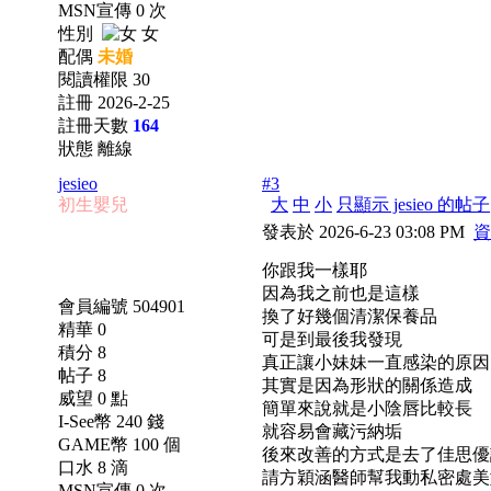
MSN宣傳 0 次
性別
女
配偶
未婚
閱讀權限 30
註冊 2026-2-25
註冊天數
164
狀態 離線
jesieo
#3
初生嬰兒
大
中
小
只顯示 jesieo 的帖子
發表於 2026-6-23 03:08 PM
資
你跟我一樣耶
因為我之前也是這樣
會員編號 504901
換了好幾個清潔保養品
精華 0
可是到最後我發現
積分 8
真正讓小妹妹一直感染的原因
帖子 8
其實是因為形狀的關係造成
威望 0 點
簡單來說就是小陰唇比較長
I-See幣 240 錢
就容易會藏污納垢
GAME幣 100 個
後來改善的方式是去了佳思優
口水 8 滴
請方穎涵醫師幫我動私密處美
MSN宣傳 0 次