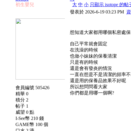
初生嬰兒
大
中
小
只顯示 isotope 的帖
發表於 2026-6-19 03:23 PM
資
想知道大家都用哪個私密處保
自己平常就會固定
在洗澡的時候
也做小妹妹的保養清潔
只是有的時候
還是會有發炎的情況
一直在想是不是清潔的頻率不
還是用的保養品效果不好呢
所以想問問看大家
會員編號 505426
你們都是用哪一個啊?
精華 0
積分 2
帖子 1
威望 0 點
I-See幣 210 錢
GAME幣 100 個
口水 2 滴