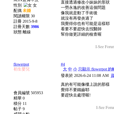
直接透過修改小妹妹的形狀
性別
女
一勞永逸的改善這個問題
配偶
未婚
像我就是動了手術後
閱讀權限 30
就沒有再發炎過了
註冊 2015-9-8
我覺得你也有可能是這樣耶
註冊天數
3986
看要不要趕快去找醫師
狀態 離線
幫你做更詳細的檢查喔
I-See Forum
flowerpot
#4
初生嬰兒
大
中
小
只顯示 flowerpot 
發表於 2026-6-24 11:08 AM
真的有可能像樓上說的那樣
覺得不要鐵齒耶
會員編號 505953
要趕快去處理喔!
精華 0
積分 11
I-See Foru
帖子 9