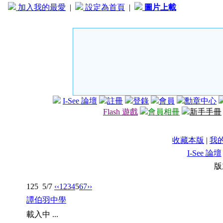
加入我的最愛
|
設定為首頁
|
圖片上載
I-See 論壇
註冊
登錄
會員
勳章中心
Flash 遊戲
會員相冊
新手手冊
收藏本版
|
我
I-See 論壇
版
125
5/7
‹‹
1
2
3
4
5
6
7
››
譚伯羽中學
載入中 ...