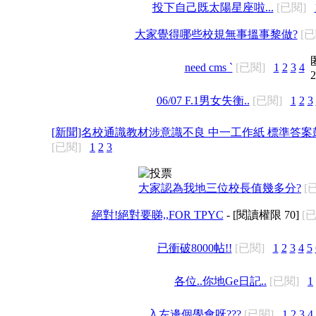
投下自己既太陽星座啦...
[已閱]
大家覺得哪些校規無事搵事黎做?
[已
need cms `
[已閱]
1
2
3
4
2
06/07 F.1男女失衡..
[已閱]
1
2
3
[新聞]名校通識教材涉意識不良 中一工作紙 標準答案
[已閱]
1
2
3
大家認為我地三位校長值幾多分?
[
絕對!絕對要睇,,FOR TPYC
- [閱讀權限
70
]
[
已衝破8000帖!!
[已閱]
1
2
3
4
5
各位..你地Ge日記..
[已閱]
1
入左邊個學會呀???
[已閱]
1
2
3
4