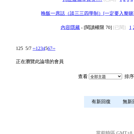
晚飯一席話（談三三四學制）[一定要入黎睇下!
內容隱藏
- [閱讀權限
70
]
[已閱]
1
125
5/7
‹‹
1
2
3
4
5
6
7
››
正在瀏覽此論壇的會員
查看
排序
有新回復
無
當前時區 GMT+8, 現