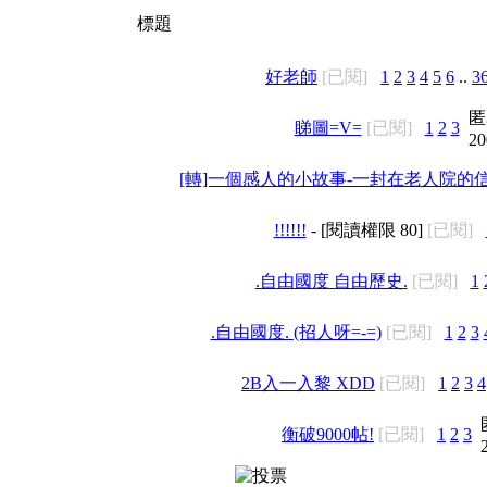
標題
好老師
[已閱]
1
2
3
4
5
6
..
3
匿
睇圖=V=
[已閱]
1
2
3
20
[轉]一個感人的小故事-一封在老人院的
!!!!!!
- [閱讀權限
80
]
[已閱]
.自由國度 自由歷史.
[已閱]
1
.自由國度. (招人呀=-=)
[已閱]
1
2
3
2B入一入黎 XDD
[已閱]
1
2
3
4
衡破9000帖!
[已閱]
1
2
3