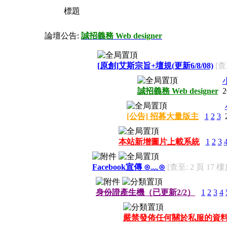
標題
論壇公告:
誠招義務 Web designer
[原創]艾斯宗旨+壇規(更新6/8/08)
[查
誠招義務 Web designer
2
[公告] 招募大量版主
1
2
3
本站新增圖片上載系統
1
2
3
Facebook宣傳 ⊙﹏⊙
[查至: 2 頁 17 樓]
身份證產生機（已更新2/2）
1
2
3
4
嚴禁發佈任何關於私服的資