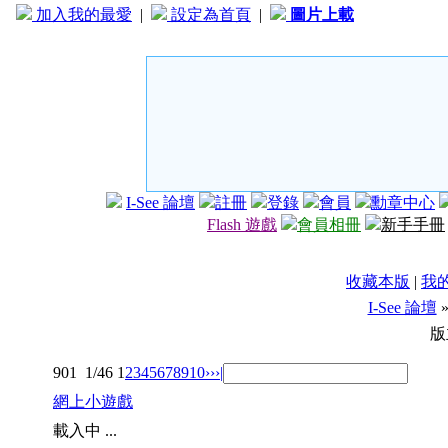
加入我的最愛
|
設定為首頁
|
圖片上載
I-See 論壇
註冊
登錄
會員
勳章中心
Flash 遊戲
會員相冊
新手手冊
收藏本版
|
我
I-See 論壇
版
901
1/46
1
2
3
4
5
6
7
8
9
10
››
›|
網上小遊戲
載入中 ...