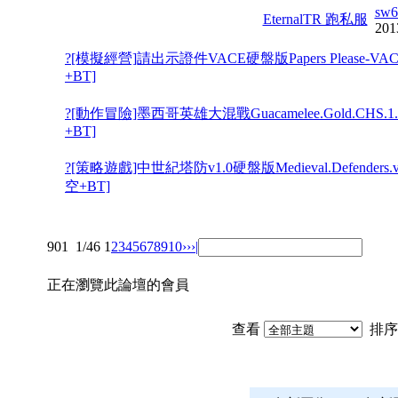
sw6
EternalTR 跑私服
201
?[模擬經營]請出示證件VACE硬盤版Papers Please-V
+BT]
?[動作冒險]墨西哥英雄大混戰Guacamelee.Gold.CHS.
+BT]
?[策略遊戲]中世紀塔防v1.0硬盤版Medieval.Defenders
空+BT]
901
1/46
1
2
3
4
5
6
7
8
9
10
››
›|
正在瀏覽此論壇的會員
查看
排序