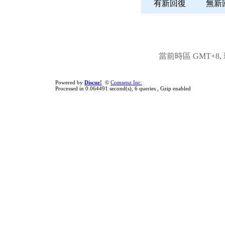
有新回復
無
當前時區 GMT+8, 現
Powered by
Discuz!
©
Comsenz Inc.
Processed in 0.064491 second(s), 6 queries , Gzip enabled