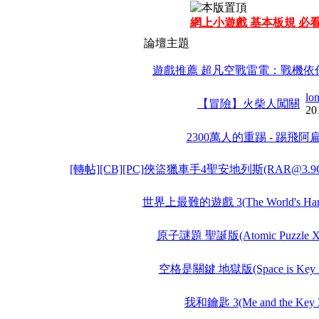
網上小遊戲 基本板規 必
論壇主題
遊戲推薦 超凡空戰雷電：戰機依
lo
【冒險】火柴人闖關
20
2300萬人的重踢 - 踢飛阿扁.
[轉帖][CB][PC]俠盜獵車手4聖安地列斯(RAR@3.9GB
世界上最難的遊戲 3(The World's Harde
原子謎題 聖誕版(Atomic Puzzle X
空格是關鍵 地獄版(Space is Key H
我和鑰匙 3(Me and the Key 