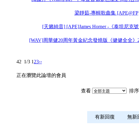
梁靜茹-專輯歌曲集 [APE@FP
[天籁純音] [APE]James Horner -《泰坦尼克號
[WAV]周華健20周年黃金紀念發燒版《健健全全》2C
42
1/3
1
2
3
››
正在瀏覽此論壇的會員
查看
排序
有新回復
無