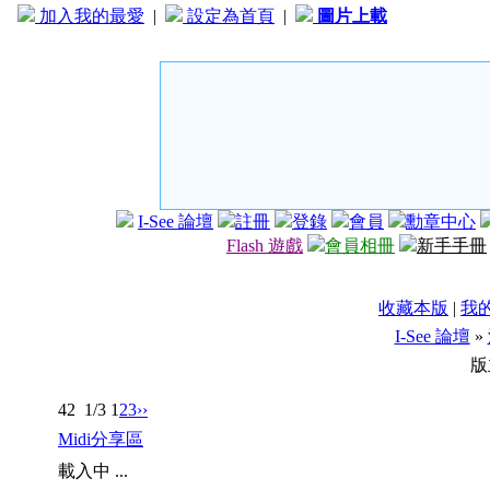
加入我的最愛
|
設定為首頁
|
圖片上載
I-See 論壇
註冊
登錄
會員
勳章中心
Flash 遊戲
會員相冊
新手手冊
收藏本版
|
我
I-See 論壇
»
版
42
1/3
1
2
3
››
Midi分享區
載入中 ...