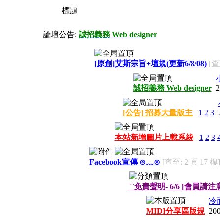
標題
論壇公告:
誠招義務 Web designer
[原創]艾斯宗旨+壇規(更新6/8/08)
[查
誠招義務 Web designer
2
[公告] 招募大量版主
1
2
3
本站新增圖片上載系統
1
2
3
Facebook宣傳 ⊙﹏⊙
[查至: 2 頁 17 樓]
``免責聲明- 6/6 [會員請注
冷
MIDI分享區版規
200