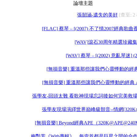
論壇主題
張韶涵-遺失的美好
[查至: 2
[FLAC] 蔡琴 – [(2007) 不了情2007經典歌
[WAV]滾石30周年精選珍藏
[WAV] 蔡琴 – [(2002) 意亂琴迷] (
[無損音樂] 重溫那些讓我們心靈悸動的經典 
[無損音樂] 重溫那些讓我們心靈悸動的經典 
張學友-回頭太難 看歌神現場忘詞後如何完美救場[320
張學友現場演繹世界巔峰級顫音--情網[320K@M
[無損音樂] Beyond經典APE（320K@APE@
梅豔芳《With專輯》，每壹首都是巨星之間的合作[AP