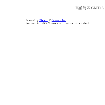
當前時區 GMT+8, 現
Powered by
Discuz!
©
Comsenz Inc.
Processed in 0.268224 second(s), 6 queries , Gzip enabled