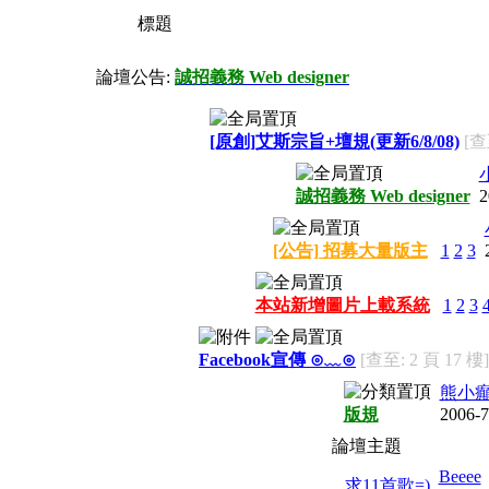
標題
論壇公告:
誠招義務 Web designer
[原創]艾斯宗旨+壇規(更新6/8/08)
[查
誠招義務 Web designer
2
[公告] 招募大量版主
1
2
3
本站新增圖片上載系統
1
2
3
Facebook宣傳 ⊙﹏⊙
[查至: 2 頁 17 樓]
熊小癲
版規
2006-7
論壇主題
Beeee
求11首歌=)