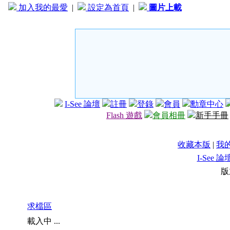
加入我的最愛
|
設定為首頁
|
圖片上載
I-See 論壇
註冊
登錄
會員
勳章中心
Flash 遊戲
會員相冊
新手手冊
收藏本版
|
我
I-See 論
版
求檔區
載入中 ...