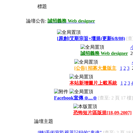
標題
論壇公告:
誠招義務 Web designer
[原創]艾斯宗旨+壇規(更新6/8/08)
[查
誠招義務 Web designer
2
[公告] 招募大量版主
1
2
3
本站新增圖片上載系統
1
2
3
Facebook宣傳 ⊙﹏⊙
[查至: 2 頁 17 樓]
恐怖短片區版規[18-09-2007]
論壇主題
[轉]手術室監视器記録的"鬼魂"
[查至: 2 頁 18 