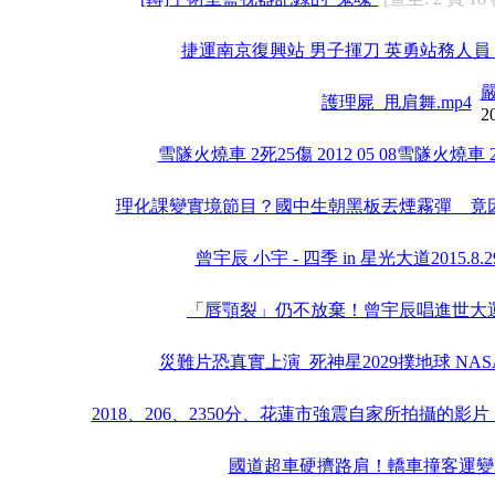
捷運南京復興站 男子揮刀 英勇站務人員 201
護理屍_甩肩舞.mp4
2
雪隧火燒車 2死25傷 2012 05 08雪隧火燒車 2死2
理化課變實境節目？國中生朝黑板丟煙霧彈 竟因
曾宇辰 小宇 - 四季 in 星光大道2015.8.29 
「唇顎裂」仍不放棄！曾宇辰唱進世大
災難片恐真實上演_死神星2029撲地球 NA
2018、206、2350分、花蓮市強震自家所拍攝的
國道超車硬擠路肩！轎車撞客運變