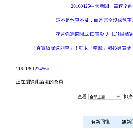
20160425中天新聞 競速？
這不是煞車不及，而是完全沒踩煞車
花蓮強震瞬間成4D電影 人甩飛撞牆
「真實版屍速列車」！狂女「啃臉」襯衫男哀號 趴地
116
1/6
1
2
3
4
5
6
››
正在瀏覽此論壇的會員
查看
排序
有新回復
無