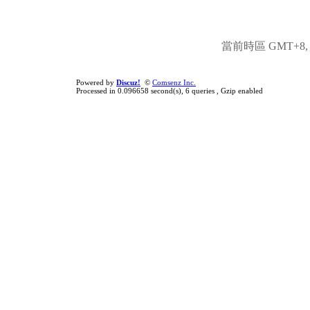
當前時區 GMT+8, 現
Powered by
Discuz!
©
Comsenz Inc.
Processed in 0.096658 second(s), 6 queries , Gzip enabled