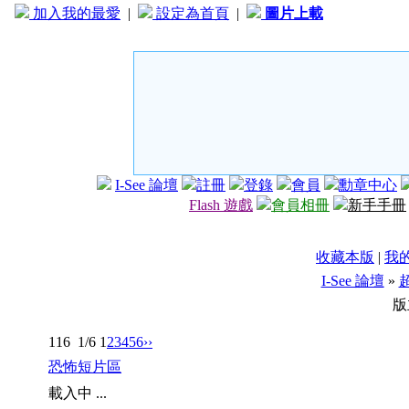
加入我的最愛
|
設定為首頁
|
圖片上載
I-See 論壇
註冊
登錄
會員
勳章中心
Flash 遊戲
會員相冊
新手手冊
收藏本版
|
我
I-See 論壇
»
版
116
1/6
1
2
3
4
5
6
››
恐怖短片區
載入中 ...