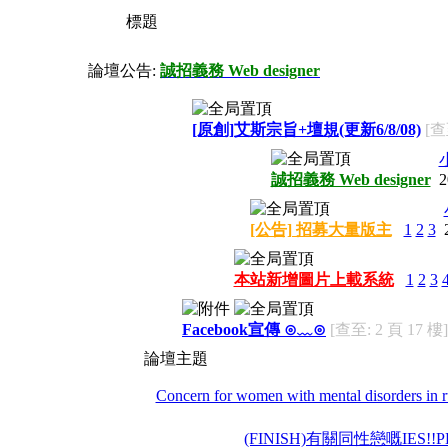
標題
論壇公告:
誠招義務 Web designer
[原創]艾斯宗旨+壇規(更新6/8/08)
[查
誠招義務 Web designer
2
[公告] 招募大量版主
1
2
3
本站新增圖片上載系統
1
2
3
Facebook宣傳 ⊙﹏⊙
[查至: 2 頁 17 樓]
論壇主題
Concern for women with mental disorders in ru
(FINISH)有關同性戀嘅IES!!PL