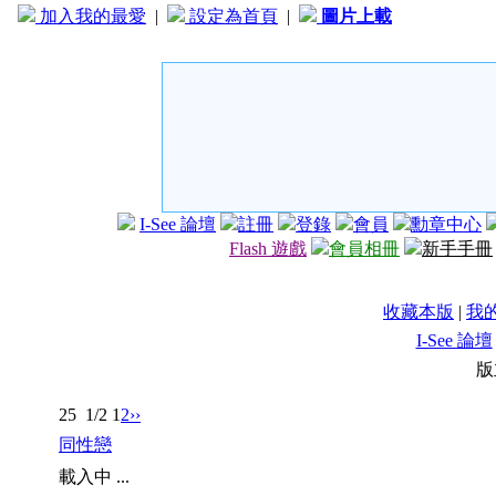
加入我的最愛
|
設定為首頁
|
圖片上載
I-See 論壇
註冊
登錄
會員
勳章中心
Flash 遊戲
會員相冊
新手手冊
收藏本版
|
我
I-See 論壇
版
25
1/2
1
2
››
同性戀
載入中 ...