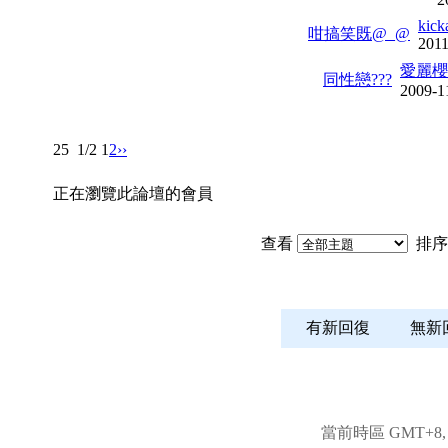
kick
咁搞笑既@_@
2011
愛麗櫻
同性戀???
2009-1
25
1/2
1
2
››
正在瀏覽此論壇的會員
查看
排序
有新回復
無
當前時區 GMT+8, 現