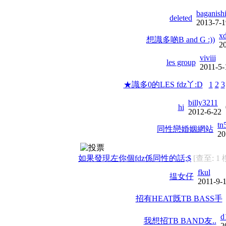
baganish
deleted
2013-7-1
x
想識多啲B and G :))
2
viviii
les group
2011-5-
★識多0的LES fdz丫:D
1
2
3
billy3211
hi
2012-6-22
tn
同性戀婚姻網站
20
如果發現左你個fdz係同性的話;$
[查至: 1 
fkul
揾女仔
2011-9-
招有HEAT既TB BASS手
d
我想招TB BAND友..
2