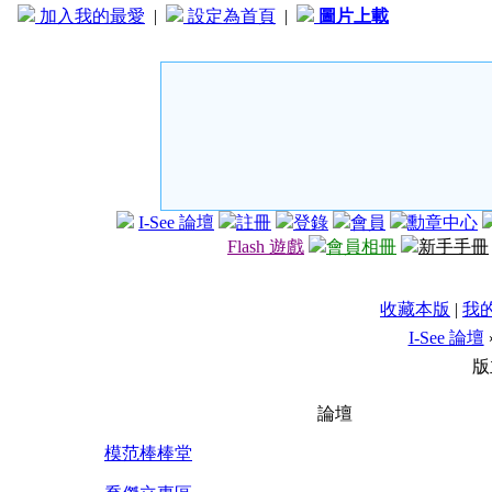
加入我的最愛
|
設定為首頁
|
圖片上載
I-See 論壇
註冊
登錄
會員
勳章中心
Flash 遊戲
會員相冊
新手手冊
收藏本版
|
我
I-See 論壇
版
論壇
模范棒棒堂