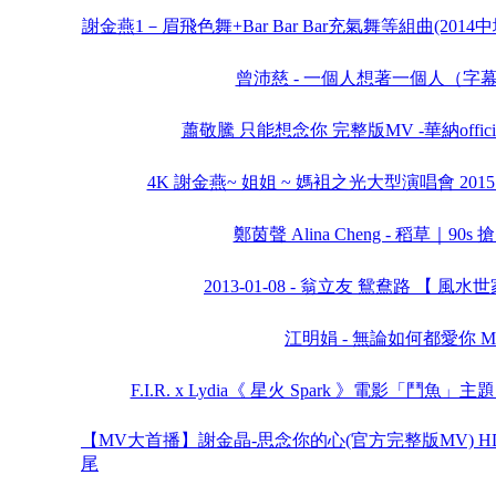
謝金燕1－眉飛色舞+Bar Bar Bar充氣舞等組曲(2014
曾沛慈 - 一個人想著一個人（字
蕭敬騰 只能想念你 完整版MV -華納offici
4K 謝金燕~ 姐姐 ~ 媽袓之光大型演唱會 2015_04_16
鄭茵聲 Alina Cheng - 稻草｜90s 搶
2013-01-08 - 翁立友 鴛鴦路 【 風水
江明娟 - 無論如何都愛你 M
F.I.R. x Lydia《 星火 Spark 》電影「鬥魚」主題曲 Of
【MV大首播】謝金晶-思念你的心(官方完整版MV) 
尾