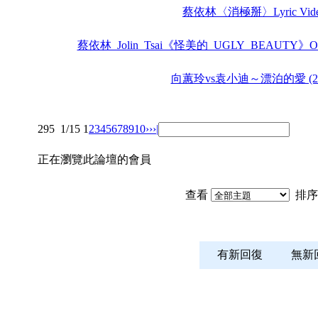
蔡依林〈消極掰〉Lyric Vid
蔡依林_Jolin_Tsai《怪美的_UGLY_BEAUTY》Offici
向蕙玲vs袁小迪～漂泊的愛 (20
295
1/15
1
2
3
4
5
6
7
8
9
10
››
›|
正在瀏覽此論壇的會員
查看
排序
有新回復
無