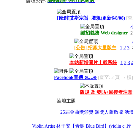
論壇公告:
誠招義務 Web designer
[原創]艾斯宗旨+壇規(更新6/8/08)
[查
誠招義務 Web designer
2
[公告] 招募大量版主
1
2
3
本站新增圖片上載系統
1
2
3
Facebook宣傳 ⊙﹏⊙
[查至: 2 頁 17 樓]
版規 及 發貼+回復者注意
論壇主題
25屆金曲獎頒獎 頒獎人蕭敬騰 活
Violin Artist 林子安【青鳥 Blue Bird】(vio