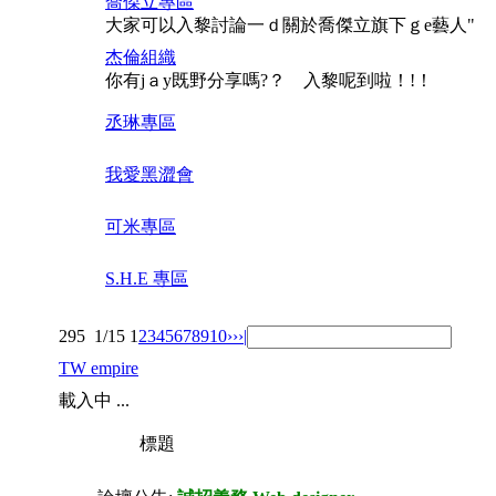
喬傑立專區
大家可以入黎討論一ｄ關於喬傑立旗下ｇe藝人"
杰倫組織
你有jａy既野分享嗎?？ 入黎呢到啦！!！
丞琳專區
我愛黑澀會
可米專區
S.H.E 專區
295
1/15
1
2
3
4
5
6
7
8
9
10
››
›|
TW empire
載入中 ...
標題