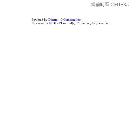
當前時區 GMT+8, 現
Powered by
Discuz!
©
Comsenz Inc.
Processed in 0.031219 second(s), 7 queries , Gzip enabled