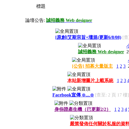
標題
論壇公告:
誠招義務 Web designer
[原創]艾斯宗旨+壇規(更新6/8/08)
[查
誠招義務 Web designer
2
[公告] 招募大量版主
1
2
3
本站新增圖片上載系統
1
2
3
Facebook宣傳 ⊙﹏⊙
[查至: 2 頁 17 樓]
身份證產生機（已更新2/2）
1
2
3
4
嚴禁發佈任何關於私服的資