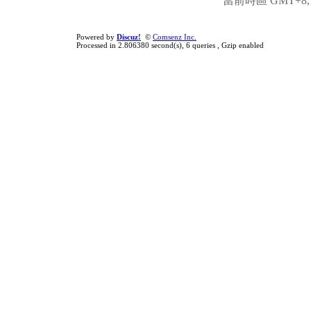
當前時區 GMT+8, 現
Powered by
Discuz!
©
Comsenz Inc.
Processed in 2.806380 second(s), 6 queries , Gzip enabled