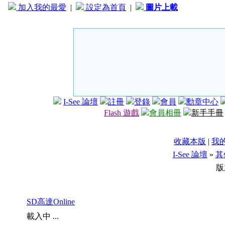
加入我的最愛
|
設定為首頁
|
圖片上載
I-See 論壇
註冊
登錄
會員
勳章中心
Flash 遊戲
會員相冊
新手手冊
收藏本版
|
我
I-See 論壇
»
其
版
SD高達Online
載入中 ...