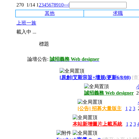
270
1/14
1
2
3
4
5
6
7
8
9
10
››
›|
其他
求職
上班一族
載入中 ...
標題
論壇公告:
誠招義務 Web designer
[原創]艾斯宗旨+壇規(更新6/8/08)
[查
誠招義務 Web designer
2
[公告] 招募大量版主
1
2
3
本站新增圖片上載系統
1
2
3