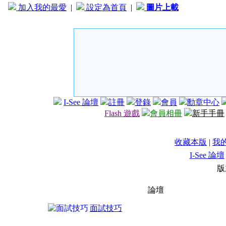
加入我的最愛
|
設定為首頁
|
圖片上載
I-See 論壇
註冊
登錄
會員
勳章中心
Flash 遊戲
會員相冊
新手手冊
收藏本版
|
我
I-See 論壇
版
論壇
面試技巧