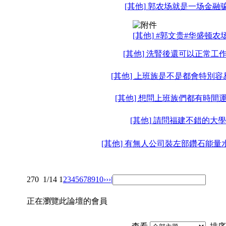
[其他] 郭农场就是一场金融
[其他] #郭文贵#华盛顿农
[其他] 洗腎後還可以正常工作
[其他] 上班族是不是都會特別容
[其他] 想問上班族們都有時間運
[其他] 請問福建不錯的大學?
[其他] 有無人公司裝左部鑽石能量水
270
1/14
1
2
3
4
5
6
7
8
9
10
››
›|
正在瀏覽此論壇的會員