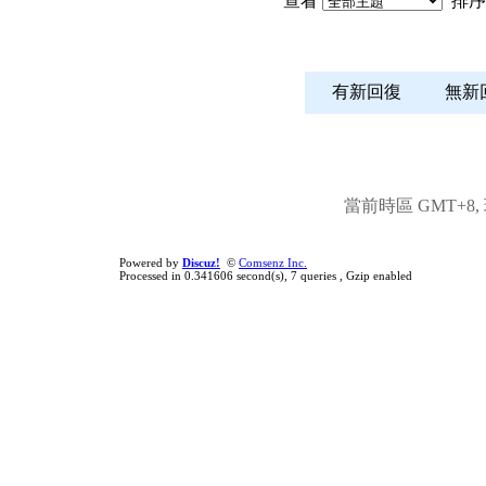
查看
排序
有新回復
無
當前時區 GMT+8, 現
Powered by
Discuz!
©
Comsenz Inc.
Processed in 0.341606 second(s), 7 queries , Gzip enabled