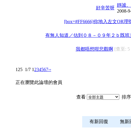
靜謐。
好辛苦呀
2008-9
[box=#FF6666]你地入左文OR理呀?
有無人知道／估到０８－０９年２ｂ既班
我都唔想咁悲觀啊
[查至: 5
125
1/7
1
2
3
4
5
6
7
››
正在瀏覽此論壇的會員
查看
排序
有新回復
無