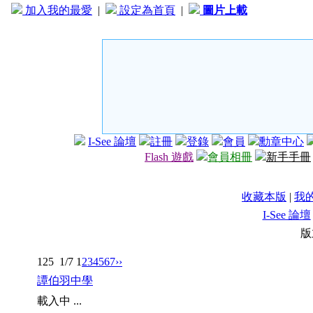
加入我的最愛
|
設定為首頁
|
圖片上載
I-See 論壇
註冊
登錄
會員
勳章中心
Flash 遊戲
會員相冊
新手手冊
收藏本版
|
我
I-See 論壇
版
125
1/7
1
2
3
4
5
6
7
››
譚伯羽中學
載入中 ...