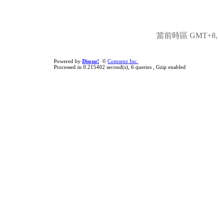
當前時區 GMT+8, 現
Powered by
Discuz!
©
Comsenz Inc.
Processed in 0.215402 second(s), 6 queries , Gzip enabled