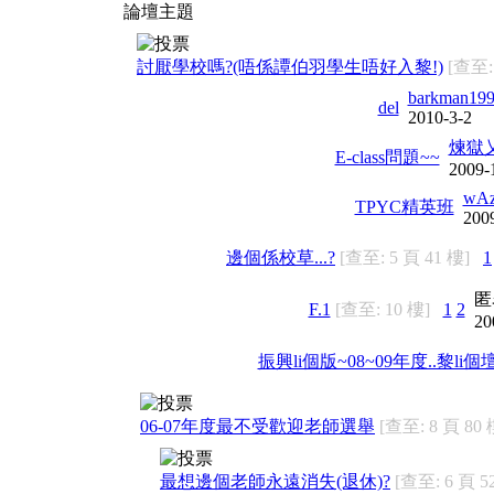
論壇主題
討厭學校嗎?(唔係譚伯羽學生唔好入黎!)
[查至:
barkman19
del
2010-3-2
煉獄
E-class問題~~
2009-
wA
TPYC精英班
200
邊個係校草...?
[查至: 5 頁 41 樓]
1
匿
F.1
[查至: 10 樓]
1
2
20
振興li個版~08~09年度..黎li
06-07年度最不受歡迎老師選舉
[查至: 8 頁 80 
最想邊個老師永遠消失(退休)?
[查至: 6 頁 5