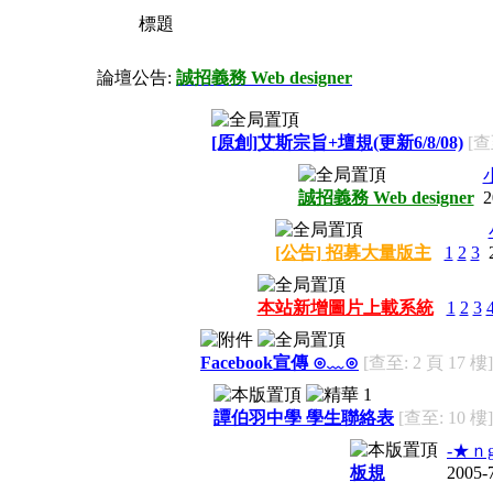
標題
論壇公告:
誠招義務 Web designer
[原創]艾斯宗旨+壇規(更新6/8/08)
[查
誠招義務 Web designer
2
[公告] 招募大量版主
1
2
3
本站新增圖片上載系統
1
2
3
Facebook宣傳 ⊙﹏⊙
[查至: 2 頁 17 樓]
譚伯羽中學 學生聯絡表
[查至: 10 樓]
-★ｎg
板規
2005-