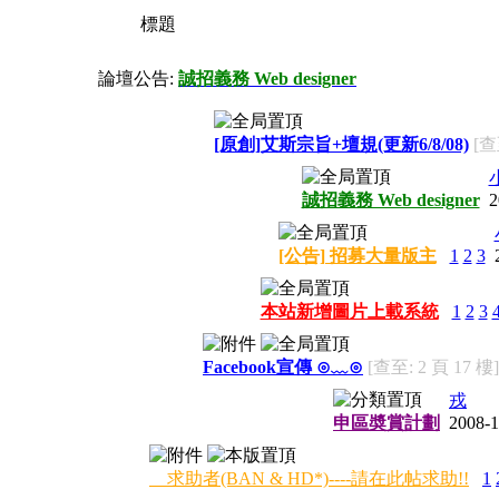
標題
論壇公告:
誠招義務 Web designer
[原創]艾斯宗旨+壇規(更新6/8/08)
[查
誠招義務 Web designer
2
[公告] 招募大量版主
1
2
3
本站新增圖片上載系統
1
2
3
Facebook宣傳 ⊙﹏⊙
[查至: 2 頁 17 樓]
戎
申區奬賞計劃
2008-1
求助者(BAN & HD*)----請在此帖求助!!
1