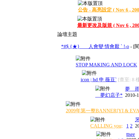
公告 - 高亮設定 ( Nov 6 , 200
最新更改及版規 ( Nov 6 , 200
論壇主題
*#$ {★}___ 人會變 情會厭 ` !-o
- 
STOP MAKING AND LOCK
icon ; hd 申 薇豆`
[查至: 8 
夢__
__夢幻店子*
2010-1
2009年第一整BANNER[YI & EVA
牙
CALLING you;
1
2
2
ttsee