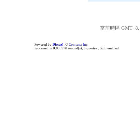
當前時區 GMT+8, 現
Powered by
Discuz!
©
Comsenz Inc.
Processed in 0.035970 second(s), 6 queries , Gzip enabled