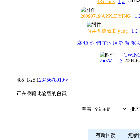
2009-
33 chailz
1
2
20090719 APPLE YING
1
向井理萬歲:D yung
1
2
麻 煩 你 們 了;< 拜 託 幫 幫 
TWIN
2009-6
^♥^V
1
2
485
1/25
1
2
3
4
5
6
7
8
9
10
››
›|
正在瀏覽此論壇的會員
查看
排序
有新回復
無