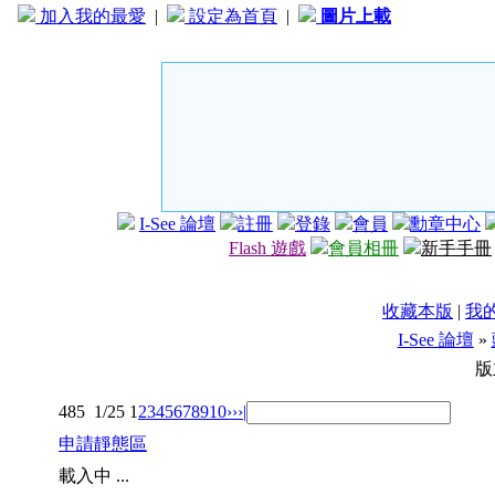
加入我的最愛
|
設定為首頁
|
圖片上載
I-See 論壇
註冊
登錄
會員
勳章中心
Flash 遊戲
會員相冊
新手手冊
收藏本版
|
我
I-See 論壇
»
版
485
1/25
1
2
3
4
5
6
7
8
9
10
››
›|
申請靜態區
載入中 ...