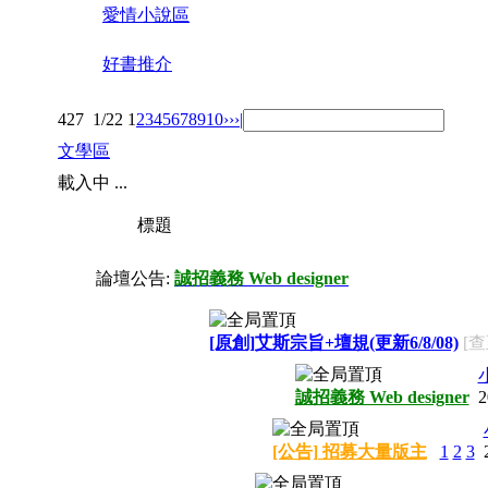
愛情小說區
好書推介
427
1/22
1
2
3
4
5
6
7
8
9
10
››
›|
文學區
載入中 ...
標題
論壇公告:
誠招義務 Web designer
[原創]艾斯宗旨+壇規(更新6/8/08)
[查
誠招義務 Web designer
2
[公告] 招募大量版主
1
2
3