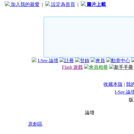
加入我的最愛
|
設定為首頁
|
圖片上載
I-See 論壇
註冊
登錄
會員
勳章中心
Flash 遊戲
會員相冊
新手手冊
收藏本版
|
我
I-See 論
版
論壇
原創區