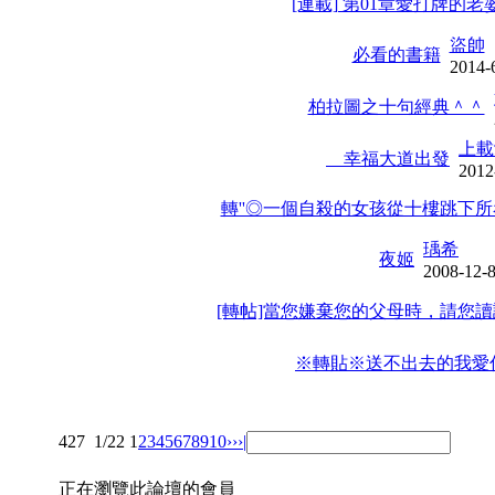
[連載] 第01章愛打牌的老
盜帥
必看的書籍
2014-
柏拉圖之十句經典＾＾
上載
幸福大道出發
2012
轉''◎一個自殺的女孩從十樓跳下
瑀希
夜姬
2008-12-
[轉帖]當您嫌棄您的父母時，請您讀
※轉貼※送不出去的我愛
427
1/22
1
2
3
4
5
6
7
8
9
10
››
›|
正在瀏覽此論壇的會員