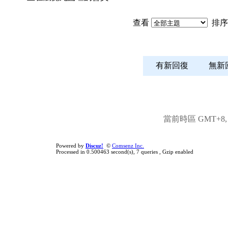
查看
排序
有新回復
無
當前時區 GMT+8, 現
Powered by
Discuz!
©
Comsenz Inc.
Processed in 0.500463 second(s), 7 queries , Gzip enabled