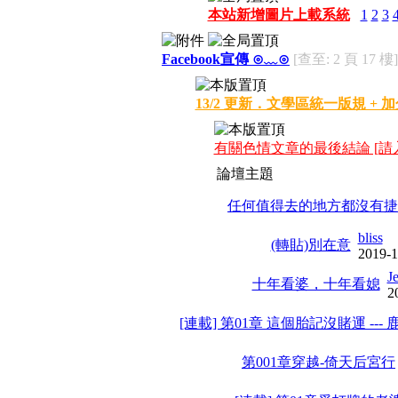
本站新增圖片上載系統
1
2
3
Facebook宣傳 ⊙﹏⊙
[查至: 2 頁 17 樓]
13/2 更新．文學區統一版規 + 
有關色情文章的最後結論 [請
論壇主題
任何值得去的地方都沒有捷
bliss
(轉貼)別在意
2019-1
J
十年看婆，十年看媳
2
[連載] 第01章 這個胎記沒賭運 ---
第001章穿越-倚天后宮行