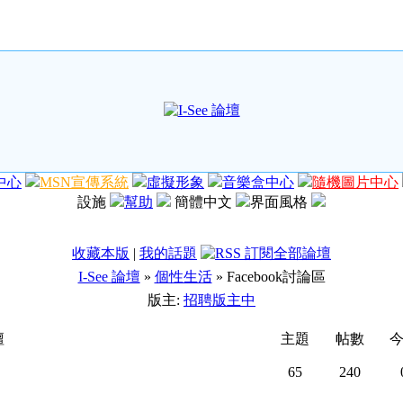
中心
MSN宣傳系統
虛擬形象
音樂盒中心
隨機圖片中心
設施
幫助
簡體中文
界面風格
收藏本版
|
我的話題
I-See 論壇
»
個性生活
» Facebook討論區
版主:
招聘版主中
壇
主題
帖數
65
240