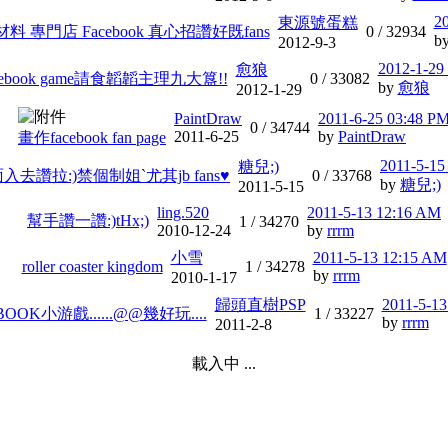
2
東源號蛋糕
 專門店 Facebook 真心招讚好既fans
0 /
32934
b
2012-9-3
2012-1-29
愈狼
cebook game請食韜韜主理九大簋!!
0 /
33082
by
愈狼
2012-1-29
PaintDraw
2011-6-25 03:48 P
0 /
34744
2011-6-25
by
PaintDraw
畫作facebook fan page
2011-5-15
糖兒;)
面入去讚拉:)禁個制姐`尤其jb fans♥
0 /
33768
by
糖兒;)
2011-5-15
ling.520
2011-5-13 12:16 AM
幫手讚一讚:)tHx;)
1 /
34270
2010-12-24
by
rrrm
小雪
2011-5-13 12:15 AM
roller coaster kingdom
1 /
34278
by
rrrm
2010-1-17
歸頭直樹PSP
2011-5-1
BOOK小游戲......@@幾好玩....
1 /
33227
by
rrrm
2011-2-8
載入中 ...