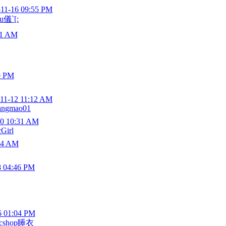
-11-16 09:55 PM
u儀`[:
51 AM
0 PM
-11-12 11:12 AM
angmao01
10 10:31 AM
Girl
04 AM
8 04:46 PM
6 01:04 PM
ecshop睡衣