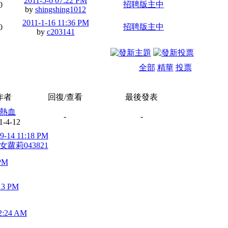
2011-5-6 07:22 PM
招聘版主中
0
by
shingshing1012
2011-1-16 11:36 PM
招聘版主中
0
by
c203141
全部
精華
投票
作者
回復/查看
最後發表
熱血
-
-
1-4-12
9-14 11:18 PM
女蘿莉043821
 PM
13 PM
2:24 AM