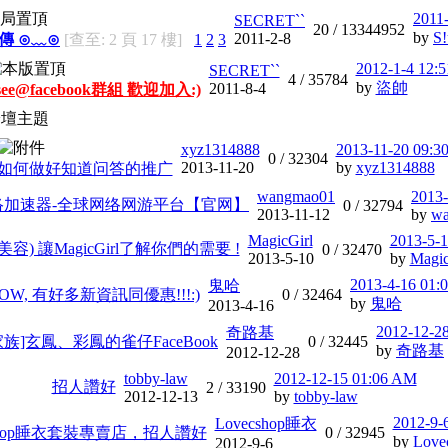
2011
SECRET``
20 /
13344952
by
S!
2011-2-8
宣傳 ⊙﹏⊙
[查至: 2 頁 17 樓]
1
2
3
2012-1-4 12:
SECRET``
4 /
35784
by
盜帥
2011-8-4
-see@facebook群組 歡迎加入:)
論壇主題
xyz1314888
2013-11-20 09:3
0 /
32304
2013-11-20
by
xyz1314888
如何做好知道问答的推广
wangmao01
2013
网络加速器-全球网络网游平台【官网】
0 /
32794
2013-11-12
by
w
MagicGirl
2013-5-
容) 讓MagicGirl了解你們的需要 !
0 /
32470
2013-5-10
by
Magic
2013-4-16 01:
鬼哈
OW, 有好多新資訊同優惠!!!:)
0 /
32464
by
鬼哈
2013-4-16
2012-12-2
奇路基
族]玄鳳、彩鳳的雀仔FaceBook
0 /
32445
by
奇路基
2012-12-28
tobby-law
2012-12-15 01:06 AM
招人讚好
2 /
33190
2012-12-13
by
tobby-law
2012-9-
Lovecshop睡衣
cshop睡衣套裝專賣店，招人讚好
0 /
32945
by
Lov
2012-9-6