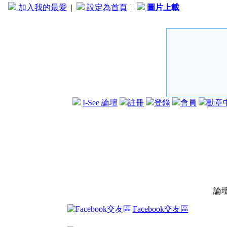
加入我的最愛
|
設定為首頁
|
圖片上載
I-See 論壇
註冊
登錄
會員
勳章
論
Facebook交友區