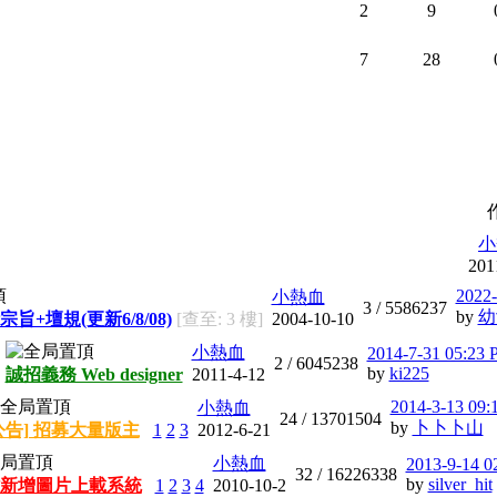
2
9
7
28
小
201
2022-
小熱血
3 /
5586237
by
幼
宗旨+壇規(更新6/8/08)
[查至: 3 樓]
2004-10-10
小熱血
2014-7-31 05:23
2 /
6045238
by
ki225
誠招義務 Web designer
2011-4-12
2014-3-13 09:
小熱血
24 /
13701504
by
卜卜卜山
公告] 招募大量版主
1
2
3
2012-6-21
小熱血
2013-9-14 0
32 /
16226338
by
silver_hit
新增圖片上載系統
1
2
3
4
2010-10-2