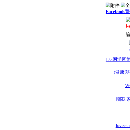
Facebook
i
173网游
(健康與美
W
[鄭氏家
love