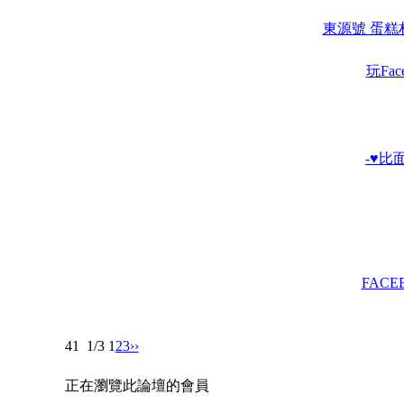
東源號 蛋糕材料
玩Fa
-♥比
FACE
41
1/3
1
2
3
››
正在瀏覽此論壇的會員