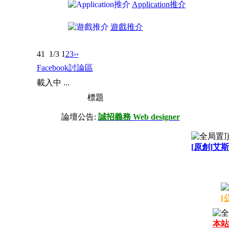
Application推介
遊戲推介
41
1/3
1
2
3
››
Facebook討論區
載入中 ...
標題
論壇公告:
誠招義務 Web designer
[原創]艾斯
[
本站