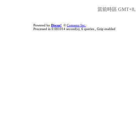
當前時區 GMT+8, 現
Powered by
Discuz!
©
Comsenz Inc.
Processed in 0.081014 second(s), 6 queries , Gzip enabled