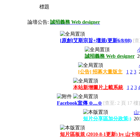
標題
論壇公告:
誠招義務 Web designer
[原創]艾斯宗旨+壇規(更新6/8/08)
[查
誠招義務 Web designer
2
[公告] 招募大量版主
1
2
3
本站新增圖片上載系統
1
2
3
Facebook宣傳 ⊙﹏⊙
[查至: 2 頁 17 樓]
山卡
短片分享區加分政策;)
20
短片區板規 (2010-8-1更新) by 山卡啦b