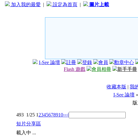
加入我的最愛
|
設定為首頁
|
圖片上載
I-See 論壇
註冊
登錄
會員
勳章中心
Flash 遊戲
會員相冊
新手手冊
收藏本版
|
我
I-See 論壇
版
493
1/25
1
2
3
4
5
6
7
8
9
10
››
›|
短片分享區
載入中 ...