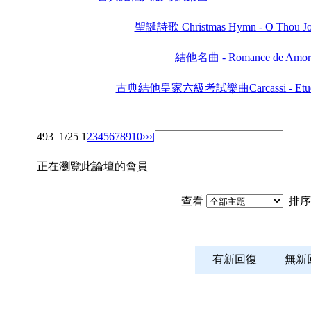
聖誕詩歌 Christmas Hymn - O Thou Jo
結他名曲 - Romance de Amor
古典結他皇家六級考試樂曲Carcassi - Etude N
493
1/25
1
2
3
4
5
6
7
8
9
10
››
›|
正在瀏覽此論壇的會員
查看
排序
有新回復
無