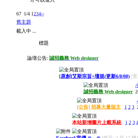
67
1/4
1
2
3
4
››
舊主題
載入中 ...
標題
論壇公告:
誠招義務 Web designer
[原創]艾斯宗旨+壇規(更新6/8/08)
[查
誠招義務 Web designer
2
[公告] 招募大量版主
1
2
3
本站新增圖片上載系統
1
2
3
Facebook宣傳 ⊙﹏⊙
[查至: 2 頁 17 樓]