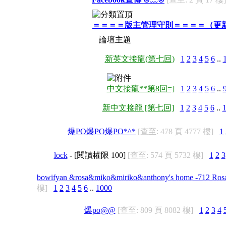
＝＝＝＝版主管理守則＝＝＝＝（更
論壇主題
新英文接龍(第七回)
1
2
3
4
5
6
..
中文接龍**第8回=]
1
2
3
4
5
6
..
新中文接龍 [第七回]
1
2
3
4
5
6
..
爆PO爆PO爆PO*^*
[查至: 478 頁 4777 樓]
1
lock
- [閱讀權限
100
]
[查至: 574 頁 5732 樓]
1
2
3
bowifyan &rosa&miko&miriko&anthony's home -712 Ro
樓]
1
2
3
4
5
6
..
1000
爆po@@
[查至: 809 頁 8082 樓]
1
2
3
4