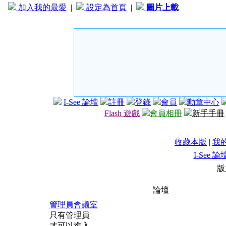
加入我的最愛
|
設定為首頁
|
圖片上載
I-See 論壇
註冊
登錄
會員
勳章中心
Flash 遊戲
會員相冊
新手手冊
收藏本版
|
我
I-See 論
版
論壇
管理員會議室
只有管理員
才可以進入