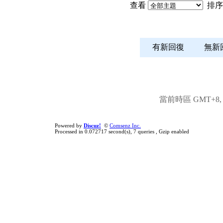
查看
排序
有新回復
無
當前時區 GMT+8, 現
Powered by
Discuz!
©
Comsenz Inc.
Processed in 0.072717 second(s), 7 queries , Gzip enabled