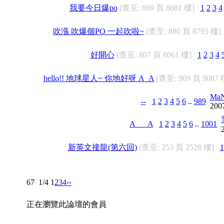
我要今日爆po
[查至: 869 頁 8681 樓]
1
2
3
4
吹漲 吹爆個PO 一起吹啦~
[查至: 880 頁 8795 樓]
好開心
[查至: 807 頁 8061 樓]
1
2
3
4
hello!! 地球星人~ 你地好呀 A_A
[查至: 909 頁 9087 
MaN
--
1
2
3
4
5
6
..
989
200
A___A
1
2
3
4
5
6
..
1001
新英文接龍(第六回)
[查至: 253 頁 2528 樓]
1
67
1/4
1
2
3
4
››
正在瀏覽此論壇的會員