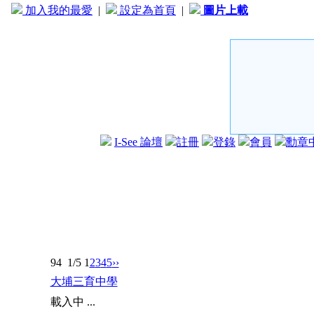
加入我的最愛
|
設定為首頁
|
圖片上載
I-See 論壇
註冊
登錄
會員
勳章
94
1/5
1
2
3
4
5
››
大埔三育中學
載入中 ...