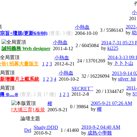
小
201
2022-
小熱血
3 /
5586143
by
幼
宗旨+壇規(更新6/8/08)
[查至: 3 樓]
2004-10-10
小熱血
2014-7-31 05:23
2 /
6045084
by
ki225
誠招義務 Web designer
2011-4-12
2014-3-13 09:
小熱血
24 /
13701269
by
卜卜卜山
公告] 招募大量版主
1
2
3
2012-6-21
小熱血
2013-9-14 0
32 /
16226094
by
silver_hit
新增圖片上載系統
1
2
3
4
2010-10-2
2011
SECRET``
20 /
13344747
by
S!
2011-2-8
宣傳 ⊙﹏⊙
[查至: 2 頁 17 樓]
1
2
3
2005-9-21 07:26 AM
權
0 /
39864
by
權
[大埔三育] 板規
2005-9-21
論壇主題
2010-9-2 04:40 AM
Shady:DDD
Del
1 /
41460
2010-9-2
by
成熟小學雞