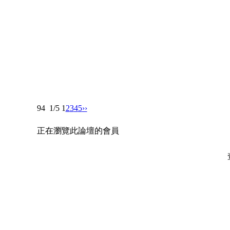
94
1/5
1
2
3
4
5
››
正在瀏覽此論壇的會員