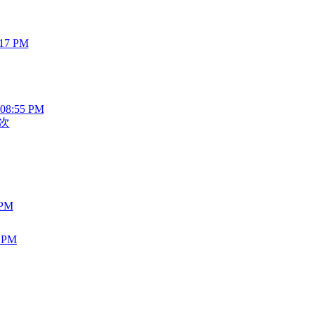
:17 PM
 08:55 PM
次
 PM
4 PM