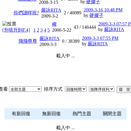
by
硬膠子
2008-3-15
2009-3-16 10:48 PM
嚴詠RITA
你們讀咩班?
2 /
40089
by
硬膠子
2009-3-2
2009-3-3 07:57 
權
43 /
146444
by
嚴詠RITA
[升唔升到F.4]
1
2
3
4
5
2006-5-22
2009-3-3 07:55 PM
嚴詠RITA
飛飛尊尊
0 /
38389
by
嚴詠RITA
2009-3-3
載入中 ...
查看
排序方式
有新回復
無新回復
熱門主題
關閉主題
載入中 ...