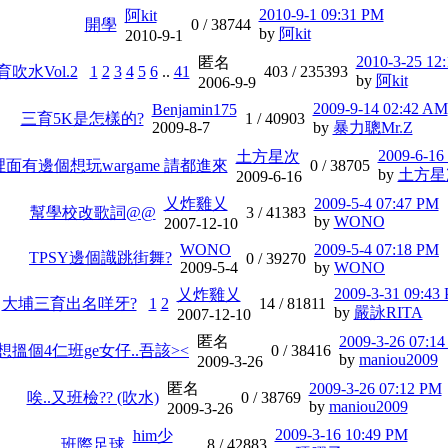
2010-9-1 09:31 PM
阿kit
開學
0 /
38744
by
阿kit
2010-9-1
2010-3-25 12
匿名
育吹水Vol.2
1
2
3
4
5
6
..
41
403 /
235393
by
阿kit
2006-9-9
2009-9-14 02:42 AM
Benjamin175
三育5K是怎樣的?
1 /
40903
2009-8-7
by
暴力聰Mr.Z
2009-6-16
土方星次
面有邊個想玩wargame 請都進來
0 /
38705
by
土方星
2009-6-16
乂炸雞乂
2009-5-4 07:47 PM
幫學校改歌詞@@
3 /
41383
by
WONO
2007-12-10
WONO
2009-5-4 07:18 PM
TPSY邊個識跳街舞?
0 /
39270
2009-5-4
by
WONO
2009-3-31 09:43
乂炸雞乂
大埔三育出名咩牙?
1
2
14 /
81811
by
嚴詠RITA
2007-12-10
匿名
2009-3-26 07:1
想搵個4仁班ge女仔..吾該><
0 /
38416
by
maniou2009
2009-3-26
匿名
2009-3-26 07:12 PM
唉..又班檢?? (吹水)
0 /
38769
by
maniou2009
2009-3-26
2009-3-16 10:49 PM
him少
班際足球
8 /
42883