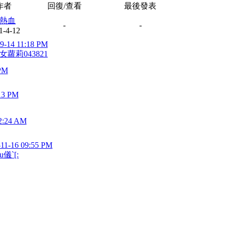
作者
回復/查看
最後發表
熱血
-
-
1-4-12
9-14 11:18 PM
女蘿莉043821
 PM
13 PM
2:24 AM
-11-16 09:55 PM
u儀`[: