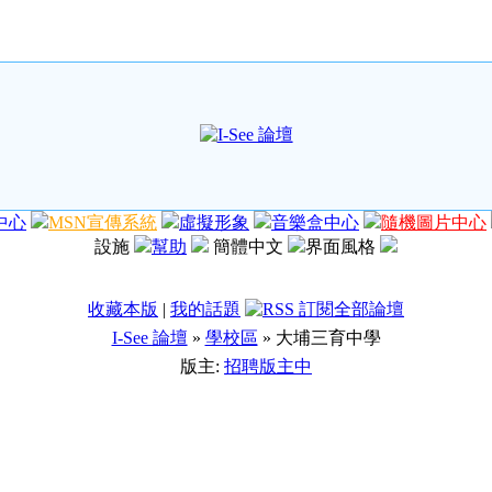
中心
MSN宣傳系統
虛擬形象
音樂盒中心
隨機圖片中心
設施
幫助
簡體中文
界面風格
收藏本版
|
我的話題
I-See 論壇
»
學校區
» 大埔三育中學
版主:
招聘版主中