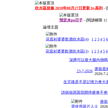
吹水區規條 2010年08月27日更新 by高利
-
預定水po日子
- [閱讀權限
1
]
論壇主題
花底衫婆婆飲酒吹水區(4)
1
2
3
4
5
6
花底衫婆婆飲酒吹水區(3)
1
2
3
4
5
6
深蹲可以瘦大腿內側嗎
唐裝底
23-7-2026
2026-7-
生完後是不是記憶力會大衰
請病假原因寫開痔瘡會不會
唐裝
需使用尿片人士
2026