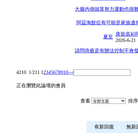
大腿內側就算努力運動也很難
阿茲海默症有可能是家族遺傳
唐裝底衫
夏至
2026-6-21
請問痔瘡是有辦法控制不會發
4210
1/211
1
2
3
4
5
6
7
8
9
10
››
›|
正在瀏覽此論壇的會員
查看
排序
有新回復
無