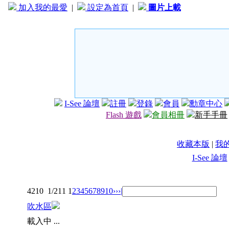
加入我的最愛
|
設定為首頁
|
圖片上載
I-See 論壇
註冊
登錄
會員
勳章中心
Flash 遊戲
會員相冊
新手手冊
收藏本版
|
我
I-See 論壇
4210
1/211
1
2
3
4
5
6
7
8
9
10
››
›|
吹水區
載入中 ...