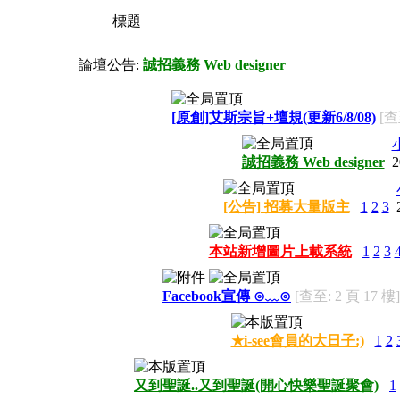
標題
論壇公告:
誠招義務 Web designer
[原創]艾斯宗旨+壇規(更新6/8/08)
[查
誠招義務 Web designer
2
[公告] 招募大量版主
1
2
3
本站新增圖片上載系統
1
2
3
Facebook宣傳 ⊙﹏⊙
[查至: 2 頁 17 樓]
★i-see會員的大日子:)
1
2
又到聖誕..又到聖誕(開心快樂聖誕聚會)
1