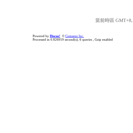
當前時區 GMT+8, 現
Powered by
Discuz!
©
Comsenz Inc.
Processed in 0.826919 second(s), 6 queries , Gzip enabled