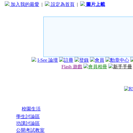
加入我的最愛
|
設定為首頁
|
圖片上載
I-See 論壇
註冊
登錄
會員
勳章中心
Flash 遊戲
會員相冊
新手手冊
校園生活
學生討論區
功課討論區
公開考試教室