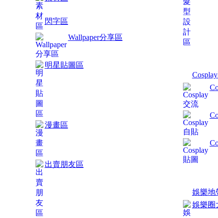
閃字區
Wallpaper分享區
明星貼圖區
Cospl
C
C
漫畫區
C
出賣朋友區
娛樂地
娛樂圈