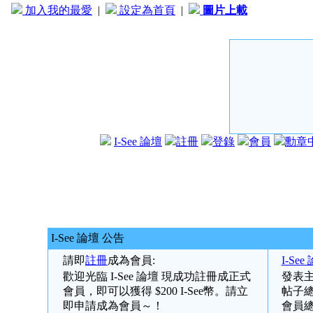
加入我的最愛
|
設定為首頁
|
圖片上載
I-See 論壇
註冊
登錄
會員
勳章
I-See 論壇 公告
請即
註冊
成為會員:
I-See
歡迎光臨
I-See 論壇
現成功註冊成正式
發表主
會員，即可以獲得 $200 I-See幣。請立
帖子總
即申請成為會員～！
會員總