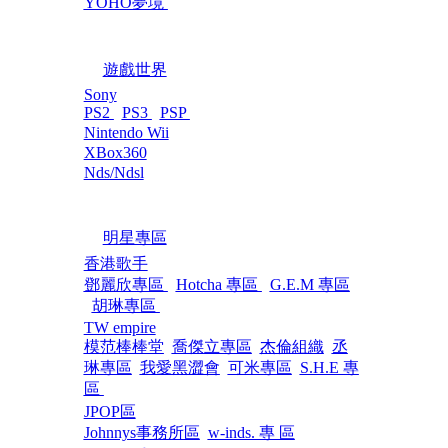
YOHO夢境
遊戲世界
Sony
PS2
PS3
PSP
Nintendo Wii
XBox360
Nds/Ndsl
明星專區
香港歌手
鄧麗欣專區
Hotcha 專區
G.E.M 專區
胡琳專區
TW empire
模范棒棒堂
喬傑立專區
杰倫組織
丞
琳專區
我愛黑澀會
可米專區
S.H.E 專
區
JPOP區
Johnnys事務所區
w-inds. 專 區