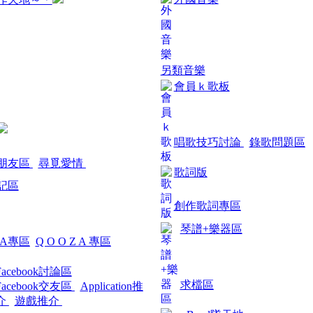
另類音樂
會員ｋ歌板
唱歌技巧討論
錄歌問題區
朋友區
尋覓愛情
歌詞版
記區
創作歌詞專區
琴譜+樂器區
GA專區
Q O O Z A 專區
Facebook討論區
求檔區
Facebook交友區
Application推
介
遊戲推介