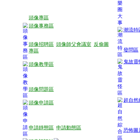
頭像專區
頭像事務區
潮流特
頭像招聘區
頭像師父會議室
反偷圖
發問區
專區
鬼故靈
頭像教學區
頭像問題區
超自然
頭像申請區
申請靜態區
申請動態區
恐怖圖