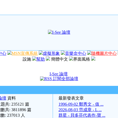
中心
MSN宣傳系統
虛擬形象
音樂盒中心
隨機圖片中心
設施
幫助
簡體中文
界面風格
I-See 論壇
 論壇
資料
最新發表文章
題共:
235121
篇
1996-09-02 鄭秀文 - 值 ...
數共:
3811896
篇
2026-08-03 范成章 - L ...
數:
237013
人
群星 - 貝多芬代表作-寶 ...