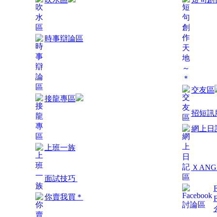
時事辯論區
交友區
接龍專區
招短訊
網上日
上班一族
ＸAN
面試技巧
你賣我買＊