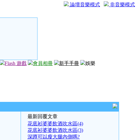
論壇音樂模式
非音樂模式
Flash 遊戲
會員相冊
新手手冊
娛樂
最新回覆文章
花底衫婆婆飲酒吹水區(4)
花底衫婆婆飲酒吹水區(3)
深蹲可以瘦大腿內側嗎?