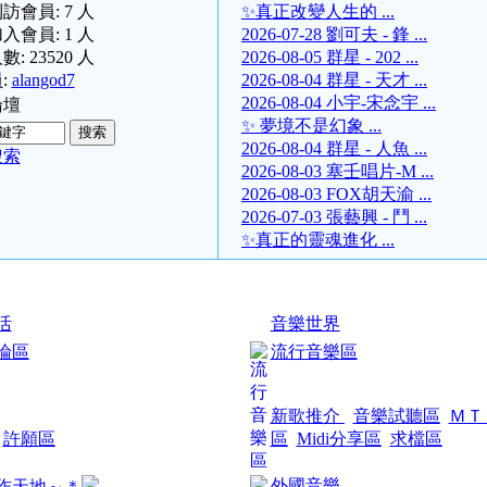
訪會員:
7
人
✨真正改變人生的 ...
入會員:
1
人
2026-07-28 劉可夫 - 鋒 ...
數:
23520
人
2026-08-05 群星 - 202 ...
:
alangod7
2026-08-04 群星 - 天才 ...
2026-08-04 小宇-宋念宇 ...
論壇
✨ 夢境不是幻象 ...
2026-08-04 群星 - 人魚 ...
搜索
2026-08-03 塞壬唱片-M ...
2026-08-03 FOX胡天渝 ...
2026-07-03 張藝興 - 鬥 ...
✨真正的靈魂進化 ...
活
音樂世界
論區
流行音樂區
新歌推介
音樂試聽區
ＭＴ
許願區
區
Midi分享區
求檔區
外國音樂
作天地～＊