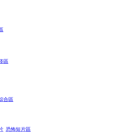
區
怪區
綜合區
片
恐怖短片區