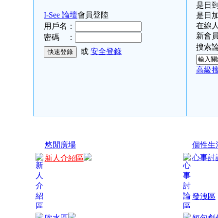
是日到
I-See 論壇
會員登陸
是日加
在線人
用戶名：
新會員
密碼 ：
搜索
或
安全登錄
高級
悠閒廣場
個性生
心事討
新人介紹區
發洩區
吹水區
短句創