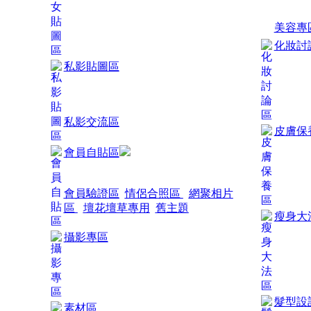
美容專
化妝討
私影貼圖區
私影交流區
皮膚保
會員自貼區
會員驗證區
情侶合照區
網聚相片
區
壇花壇草專用
舊主題
瘦身大
攝影專區
髮型設
素材區