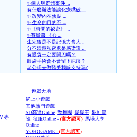
✨個人與群體事件 ...
有什麼辦法能讓化療嘴破 ...
✨ 改變內在焦點 ...
✨ 生命的目的不 ...
✨《時間的祕密》 ...
✨賽斯書 《心 ...
生完後是不是記憶力會大 ...
分不清楚私密處是感染還 ...
有眼袋一定要開刀嗎？
眼袋手術會不會留下疤痕？
老公想去做醫美我該支持嗎?
遊戲天地
網上小遊戲
其他熱門遊戲
SD高達Online
勁舞團
爆爆王
彩虹冒
Ｖ專
險
征服Online -
(官方認可)
馬場大亨
Online
YOHOGAME -
(官方認可)