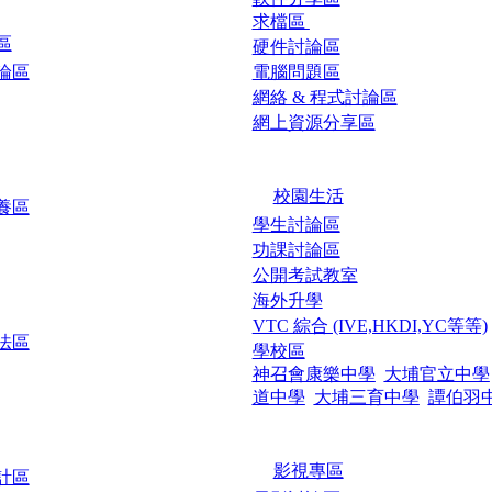
求檔區
區
硬件討論區
論區
電腦問題區
網絡 & 程式討論區
網上資源分享區
校園生活
養區
學生討論區
功課討論區
公開考試教室
海外升學
VTC 綜合 (IVE,HKDI,YC等等)
法區
學校區
神召會康樂中學
大埔官立中學
道中學
大埔三育中學
譚伯羽
影視專區
計區