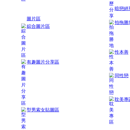
暗戀經
圖片區
拍拖勝
綜合圖片區
性本善
有趣圖片分享區
同性戀
耽美專
型男索女貼圖區