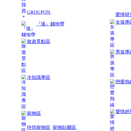
GROUPON
愛情研
女孩專
『搵』錢地帶
旅遊景點區
男孩專
冷知識專區
戀愛熱
愛情經
寵物區
待領寵物區
寵物貼圖區